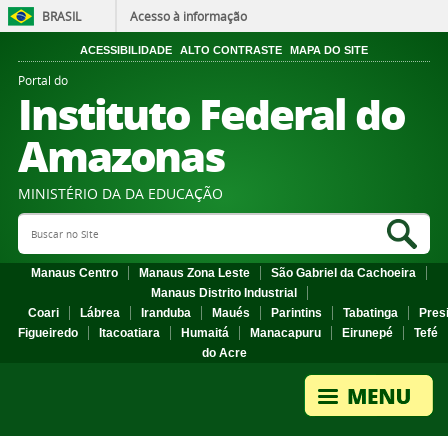
BRASIL
Acesso à informação
ACESSIBILIDADE
ALTO CONTRASTE
MAPA DO SITE
Portal do
Instituto Federal do
Amazonas
MINISTÉRIO DA DA EDUCAÇÃO
Search Site
Sea
Manaus Centro
Manaus Zona Leste
São Gabriel da Cachoeira
Manaus Distrito Industrial
Coari
Lábrea
Iranduba
Maués
Parintins
Tabatinga
Pres
Figueiredo
Itacoatiara
Humaitá
Manacapuru
Eirunepé
Tefé
do Acre