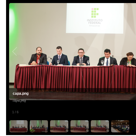
capa.png
capa.png
1
/
6