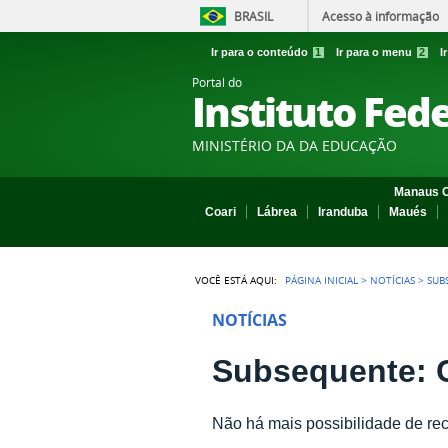
BRASIL
Acesso à informação
Ir para o conteúdo
1
Ir para o menu
2
I
Portal do
Instituto Fed
MINISTÉRIO DA DA EDUCAÇÃO
Manaus C
Coari
Lábrea
Iranduba
Maués
VOCÊ ESTÁ AQUI:
PÁGINA INICIAL
>
NOTÍCIAS
>
SUB
NOTÍCIAS
Subsequente: C
Não há mais possibilidade de reco