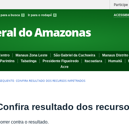
Participe
r para a busca
3
Ir para o rodapé
4
ACESSIBI
eral do Amazonas
entro
Manaus Zona Leste
São Gabriel da Cachoeira
Manaus Distrito 
Parintins
Tabatinga
Presidente Figueiredo
Itacoatiara
Humaitá
Acre
SEQUENTE: CONFIRA RESULTADO DOS RECURSOS IMPETRADOS
onfira resultado dos recurs
rrer contra o resultado.