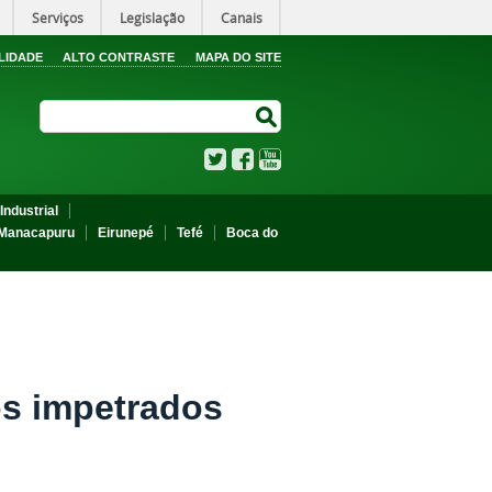
Serviços
Legislação
Canais
LIDADE
ALTO CONTRASTE
MAPA DO SITE
Search Site
Search Site
Twitter
Facebook
YouTube
Industrial
Manacapuru
Eirunepé
Tefé
Boca do
os impetrados