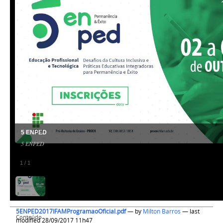
5 ENPED
5 ENPED
1
/
1
5ENPED2017IFAMProgramaoOficial.pdf
—
by
Milton Barros
— last
Conteúdo
modified 28/09/2017 11h47