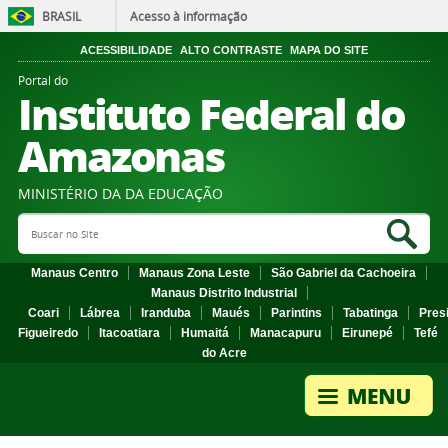
BRASIL
Acesso à informação
ACESSIBILIDADE
ALTO CONTRASTE
MAPA DO SITE
Portal do
Instituto Federal do
Amazonas
MINISTÉRIO DA DA EDUCAÇÃO
Search Site
Sea
Manaus Centro
Manaus Zona Leste
São Gabriel da Cachoeira
Manaus Distrito Industrial
Coari
Lábrea
Iranduba
Maués
Parintins
Tabatinga
Pres
Figueiredo
Itacoatiara
Humaitá
Manacapuru
Eirunepé
Tefé
do Acre