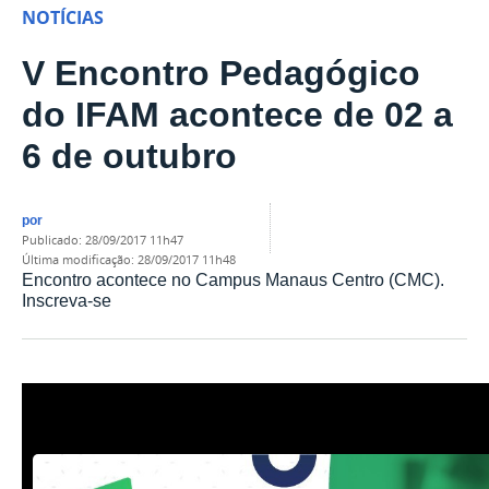
NOTÍCIAS
V Encontro Pedagógico
do IFAM acontece de 02 a
6 de outubro
por
publicado
:
28/09/2017 11h47
última modificação
:
28/09/2017 11h48
Encontro acontece no Campus Manaus Centro (CMC).
Inscreva-se