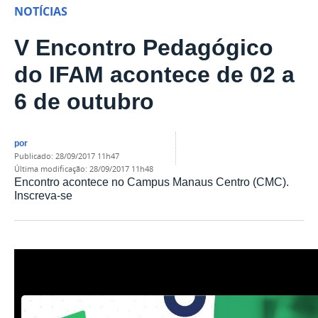
NOTÍCIAS
V Encontro Pedagógico
do IFAM acontece de 02 a
6 de outubro
por
publicado
:
28/09/2017 11h47
última modificação
:
28/09/2017 11h48
Encontro acontece no Campus Manaus Centro (CMC).
Inscreva-se