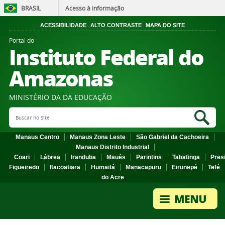
BRASIL
Acesso à informação
ACESSIBILIDADE
ALTO CONTRASTE
MAPA DO SITE
Portal do
Instituto Federal do
Amazonas
MINISTÉRIO DA DA EDUCAÇÃO
Search Site
Sea
Manaus Centro
Manaus Zona Leste
São Gabriel da Cachoeira
Manaus Distrito Industrial
Coari
Lábrea
Iranduba
Maués
Parintins
Tabatinga
Pres
Figueiredo
Itacoatiara
Humaitá
Manacapuru
Eirunepé
Tefé
do Acre