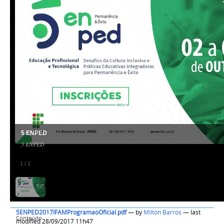
5 ENPED
5 ENPED
1
/
1
5ENPED2017IFAMProgramaoOficial.pdf
—
by
Milton Barros
— last
Conteúdo
modified 28/09/2017 11h47