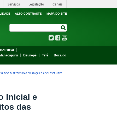
Serviços
Legislação
Canais
LIDADE
ALTO CONTRASTE
MAPA DO SITE
Search Site
Search Site
Twitter
Facebook
YouTube
Industrial
Manacapuru
Eirunepé
Tefé
Boca do
A DOS DIREITOS DAS CRIANÇAS E ADOLESCENTES
Inicial e
itos das