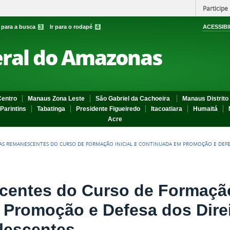
Participe
r para a busca
3
Ir para o rodapé
4
ACESSIBI
eral do Amazonas
entro
Manaus Zona Leste
São Gabriel da Cachoeira
Manaus Distrito 
Parintins
Tabatinga
Presidente Figueiredo
Itacoatiara
Humaitá
Acre
AS REMANESCENTES DO CURSO DE FORMAÇÃO INICIAL E CONTINUADA EM PROMOÇÃO E DEFES
entes do Curso de Formação 
Promoção e Defesa dos Dire
lescentes