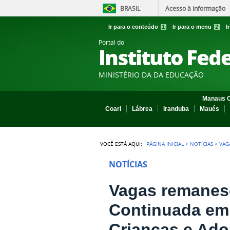
BRASIL
Acesso à informação
Ir para o conteúdo
1
Ir para o menu
2
I
Portal do
Instituto Fed
MINISTÉRIO DA DA EDUCAÇÃO
Manaus C
Coari
Lábrea
Iranduba
Maués
VOCÊ ESTÁ AQUI:
PÁGINA INICIAL
>
NOTÍCIAS
>
VAG
NOTÍCIAS
Vagas remanesc
Continuada em 
Crianças e Ado