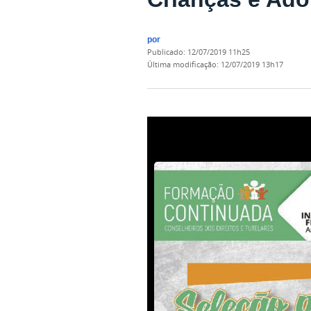
por
publicado
:
12/07/2019 11h25
última modificação
:
12/07/2019 13h17