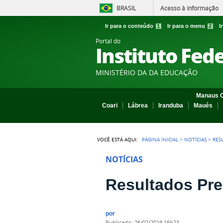
BRASIL
Acesso à informação
Ir para o conteúdo
1
Ir para o menu
2
I
Portal do
Instituto Fed
MINISTÉRIO DA DA EDUCAÇÃO
Manaus C
Coari
Lábrea
Iranduba
Maués
VOCÊ ESTÁ AQUI:
PÁGINA INICIAL
>
NOTÍCIAS
>
RES
NOTÍCIAS
Resultados Pre
por
publicado
:
26/02/2019 16h23