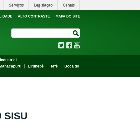
Serviços
Legislação
Canais
LIDADE
ALTO CONTRASTE
MAPA DO SITE
Search Site
Search Site
Twitter
Facebook
YouTube
Industrial
Manacapuru
Eirunepé
Tefé
Boca do
9 SISU