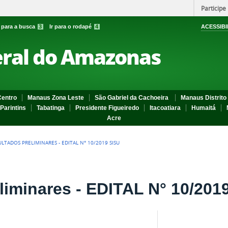
Participe
r para a busca
3
Ir para o rodapé
4
ACESSIBI
eral do Amazonas
entro
Manaus Zona Leste
São Gabriel da Cachoeira
Manaus Distrito 
Parintins
Tabatinga
Presidente Figueiredo
Itacoatiara
Humaitá
Acre
ULTADOS PRELIMINARES - EDITAL N° 10/2019 SISU
liminares - EDITAL N° 10/201