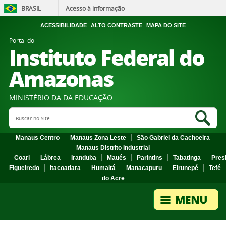
BRASIL
Acesso à informação
ACESSIBILIDADE
ALTO CONTRASTE
MAPA DO SITE
Portal do
Instituto Federal do
Amazonas
MINISTÉRIO DA DA EDUCAÇÃO
Search Site
Sea
Manaus Centro
Manaus Zona Leste
São Gabriel da Cachoeira
Manaus Distrito Industrial
Coari
Lábrea
Iranduba
Maués
Parintins
Tabatinga
Pres
Figueiredo
Itacoatiara
Humaitá
Manacapuru
Eirunepé
Tefé
do Acre