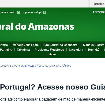
Participe
r para a busca
3
Ir para o rodapé
4
ACESSIBI
eral do Amazonas
entro
Manaus Zona Leste
São Gabriel da Cachoeira
Manaus Distrito 
Parintins
Tabatinga
Presidente Figueiredo
Itacoatiara
Humaitá
Acre
 ESTUDAR EM PORTUGAL? ACESSE NOSSO GUIA DO INTERCÂMBIO
 Portugal? Acesse nosso Gui
orte até como elaborar a bagagem de mão de maneira eficient