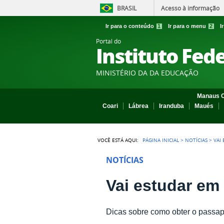
BRASIL
Acesso à informação
Ir para o conteúdo
1
Ir para o menu
2
I
Portal do
Instituto Fed
MINISTÉRIO DA DA EDUCAÇÃO
Manaus C
Coari
Lábrea
Iranduba
Maués
VOCÊ ESTÁ AQUI:
PÁGINA INICIAL
>
NOTÍCIAS
>
VAI
NOTÍCIAS
Vai estudar em
Dicas sobre como obter o passap