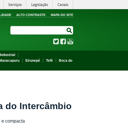
Serviços
Legislação
Canais
LIDADE
ALTO CONTRASTE
MAPA DO SITE
Search Site
Search Site
Twitter
Facebook
YouTube
Industrial
Manacapuru
Eirunepé
Tefé
Boca do
a do Intercâmbio
e e compacta