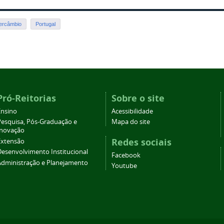
tercâmbio
Portugal
Pró-Reitorias
Sobre o site
Ensino
Acessibilidade
Pesquisa, Pós-Graduação e
Mapa do site
Inovação
Redes sociais
Extensão
Desenvolvimento Institucional
Facebook
Administração e Planejamento
Youtube