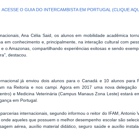
ACESSE O GUIA DO INTERCAMBISTA EM PORTUGAL (CLIQUE AQU
rnacionais, Ana Célia Said, os alunos em mobilidade acadêmica to
ma em conhecimento e, principalmente, na interação cultural com pes
 e o Amazonas, compartilhando experiências exitosas e sendo exem
ra", destacou.
nacional já enviou dois alunos para o Canadá e 10 alunos para Po
aram na Reitoria e nos campi. Agora em 2017 uma nova delegação
tro) e Medicina Veterinária (
Campus Manaus Zona Leste)
estará e
ragança em Portugal.
parcerias internacionais, segundo informou o reitor do IFAM, Antonio 
tal, onde aqueles que possuem o melhor desempenho escolar são sel
sagem aérea, auxílio material didático, seguro saúde e auxílio instal