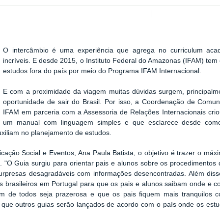
O intercâmbio é uma experiência que agrega no curriculum aca
incríveis. E desde 2015, o
Instituto Federal do Amazonas (IFAM) tem
estudos fora do país por meio do Programa IFAM Internacional.
E com a proximidade da viagem muitas dúvidas surgem, principalm
oportunidade de sair do Brasil. Por isso, a Coordenação de Comun
IFAM em parceria com a Assessoria de Relações Internacionais crio
um manual com linguagem simples e que esclarece desde como t
auxiliam no planejamento de estudos.
ão Social e Eventos, Ana Paula Batista, o objetivo é trazer o máxi
. "O Guia surgiu para orientar pais e alunos sobre os procedimento
surpresas desagradáveis com informações desencontradas. Além disso,
 brasileiros em Portugal para que os pais e alunos saibam onde e c
 de todos seja prazerosa e que os pais fiquem mais tranquilos co
r que outros guias serão lançados de acordo com o país onde os es