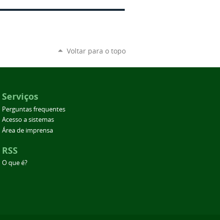
Voltar para o topo
Serviços
Perguntas frequentes
Acesso a sistemas
Área de imprensa
RSS
O que é?