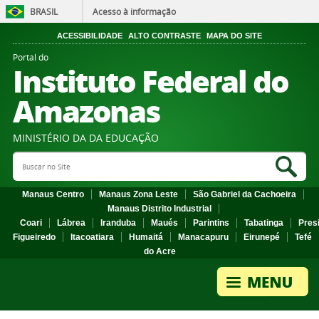
BRASIL
Acesso à informação
ACESSIBILIDADE
ALTO CONTRASTE
MAPA DO SITE
Portal do
Instituto Federal do
Amazonas
MINISTÉRIO DA DA EDUCAÇÃO
Search Site
Sea
Manaus Centro
Manaus Zona Leste
São Gabriel da Cachoeira
Manaus Distrito Industrial
Coari
Lábrea
Iranduba
Maués
Parintins
Tabatinga
Pres
Figueiredo
Itacoatiara
Humaitá
Manacapuru
Eirunepé
Tefé
do Acre