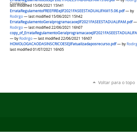
Conteúdo
last modified 15/06/2021 15h41
ErrataRegulamentoFREEFIREeJIF2021FASEESTADUALIFAM15.06.pdf
—
by
Rodirgo
— last modified 15/06/2021 15h42
ErrataRegulamentoGeralprogramacaoeJIF2021FASEESTADUALIFAM.pdf
Rodirgo
— last modified 22/06/2021 16h07
copy_of_ErrataRegulamentoGeralprogramacaoeJIF2021FASEESTADUALIF
—
by
Rodirgo
— last modified 22/06/2021 16h07
HOMOLOGACAODASINSCRICOESEJIFatualizadaposrecurso.pdf
—
by
Rodir
last modified 01/07/2021 16h05
Voltar para o topo