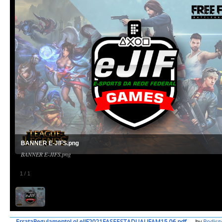
BANNER E-JIFS.png
BANNER E-JIFS.png
1
/
1
ErrataRegulamentoLoLeJIF2021FASEESTADUALIFAM15.06.pdf
—
by
Rodirg