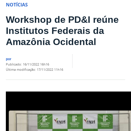
NOTÍCIAS
Workshop de PD&I reúne
Institutos Federais da
Amazônia Ocidental
por
publicado
:
16/11/2022 16h16
última modificação
:
17/11/2022 11h16