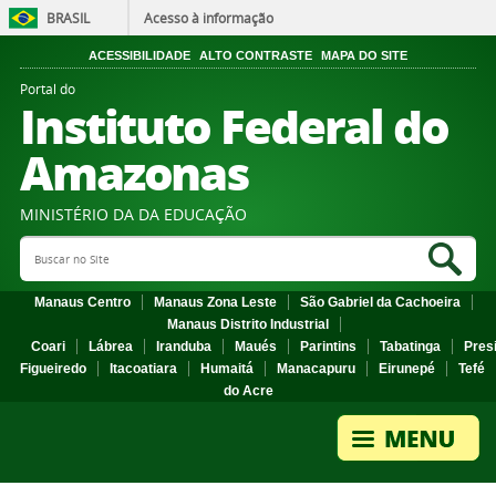
BRASIL
Acesso à informação
ACESSIBILIDADE
ALTO CONTRASTE
MAPA DO SITE
Portal do
Instituto Federal do
Amazonas
MINISTÉRIO DA DA EDUCAÇÃO
Search Site
Sea
Manaus Centro
Manaus Zona Leste
São Gabriel da Cachoeira
Manaus Distrito Industrial
Coari
Lábrea
Iranduba
Maués
Parintins
Tabatinga
Pres
Figueiredo
Itacoatiara
Humaitá
Manacapuru
Eirunepé
Tefé
do Acre