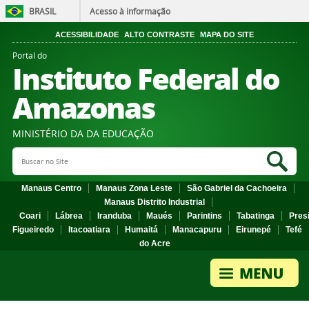
BRASIL
Acesso à informação
ACESSIBILIDADE
ALTO CONTRASTE
MAPA DO SITE
Portal do
Instituto Federal do
Amazonas
MINISTÉRIO DA DA EDUCAÇÃO
Search Site
Sea
Manaus Centro
Manaus Zona Leste
São Gabriel da Cachoeira
Manaus Distrito Industrial
Coari
Lábrea
Iranduba
Maués
Parintins
Tabatinga
Pres
Figueiredo
Itacoatiara
Humaitá
Manacapuru
Eirunepé
Tefé
do Acre