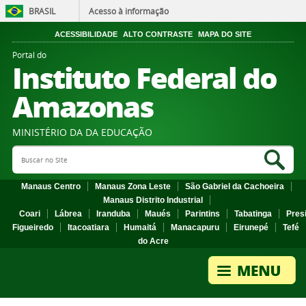
BRASIL
Acesso à informação
ACESSIBILIDADE
ALTO CONTRASTE
MAPA DO SITE
Portal do
Instituto Federal do
Amazonas
MINISTÉRIO DA DA EDUCAÇÃO
Search Site
Sea
Manaus Centro
Manaus Zona Leste
São Gabriel da Cachoeira
Manaus Distrito Industrial
Coari
Lábrea
Iranduba
Maués
Parintins
Tabatinga
Pres
Figueiredo
Itacoatiara
Humaitá
Manacapuru
Eirunepé
Tefé
do Acre