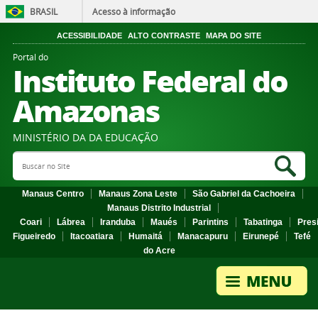
BRASIL
Acesso à informação
ACESSIBILIDADE
ALTO CONTRASTE
MAPA DO SITE
Portal do
Instituto Federal do
Amazonas
MINISTÉRIO DA DA EDUCAÇÃO
Search Site
Sea
Manaus Centro
Manaus Zona Leste
São Gabriel da Cachoeira
Manaus Distrito Industrial
Coari
Lábrea
Iranduba
Maués
Parintins
Tabatinga
Pres
Figueiredo
Itacoatiara
Humaitá
Manacapuru
Eirunepé
Tefé
do Acre