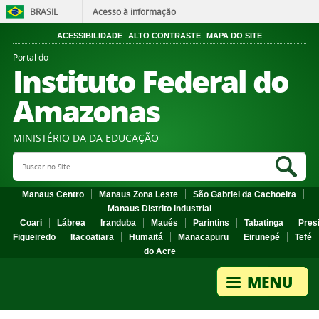
BRASIL
Acesso à informação
ACESSIBILIDADE
ALTO CONTRASTE
MAPA DO SITE
Portal do
Instituto Federal do
Amazonas
MINISTÉRIO DA DA EDUCAÇÃO
Search Site
Sea
Manaus Centro
Manaus Zona Leste
São Gabriel da Cachoeira
Manaus Distrito Industrial
Coari
Lábrea
Iranduba
Maués
Parintins
Tabatinga
Pres
Figueiredo
Itacoatiara
Humaitá
Manacapuru
Eirunepé
Tefé
do Acre