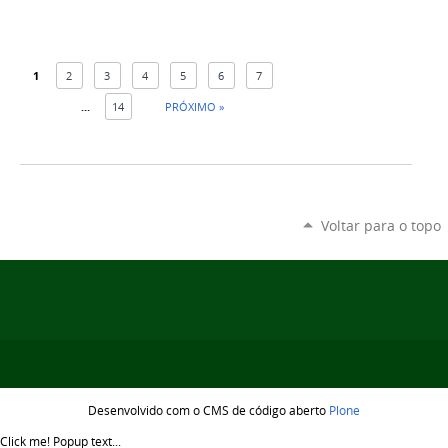
1
2
3
4
5
6
7
...
14
PRÓXIMO »
Voltar para o topo
Desenvolvido com o CMS de código aberto
Plone
Click me!
Popup text...