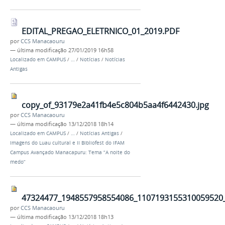
EDITAL_PREGAO_ELETRNICO_01_2019.PDF
por
CCS Manacaouru
—
última modificação
27/01/2019 16h58
Localizado em
CAMPUS
/
…
/
Notícias
/
Notícias
Antigas
copy_of_93179e2a41fb4e5c804b5aa4f6442430.jpg
por
CCS Manacaouru
—
última modificação
13/12/2018 18h14
Localizado em
CAMPUS
/
…
/
Notícias Antigas
/
Imagens do Luau cultural e II Bibliofest do IFAM
Campus Avançado Manacapuru: Tema “A noite do
medo”
47324477_1948557958554086_1107193155310059520_
por
CCS Manacaouru
—
última modificação
13/12/2018 18h13