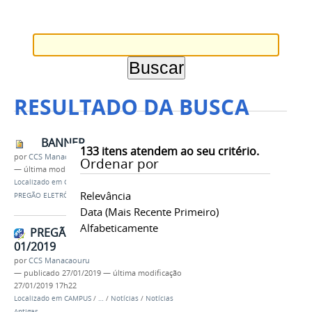
RESULTADO DA BUSCA
BANNER
133
itens atendem ao seu critério.
por
CCS Manacaouru
Ordenar por
—
última modificação
27/01/2019 17h21
Localizado em
CAMPUS
/
…
/
Notícias Antigas
/
Relevância
PREGÃO ELETRÔNICO Nº 01/2019
Data (mais Recente Primeiro)
Alfabeticamente
PREGÃO ELETRÔNICO Nº
01/2019
por
CCS Manacaouru
—
publicado
27/01/2019
—
última modificação
27/01/2019 17h22
Localizado em
CAMPUS
/
…
/
Notícias
/
Notícias
Antigas