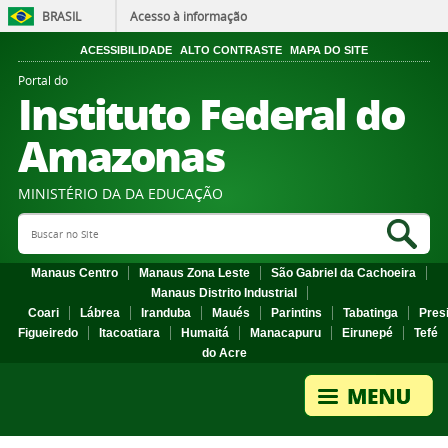
BRASIL
Acesso à informação
ACESSIBILIDADE
ALTO CONTRASTE
MAPA DO SITE
Portal do
Instituto Federal do
Amazonas
MINISTÉRIO DA DA EDUCAÇÃO
Search Site
Sea
Manaus Centro
Manaus Zona Leste
São Gabriel da Cachoeira
Manaus Distrito Industrial
Coari
Lábrea
Iranduba
Maués
Parintins
Tabatinga
Pres
Figueiredo
Itacoatiara
Humaitá
Manacapuru
Eirunepé
Tefé
do Acre