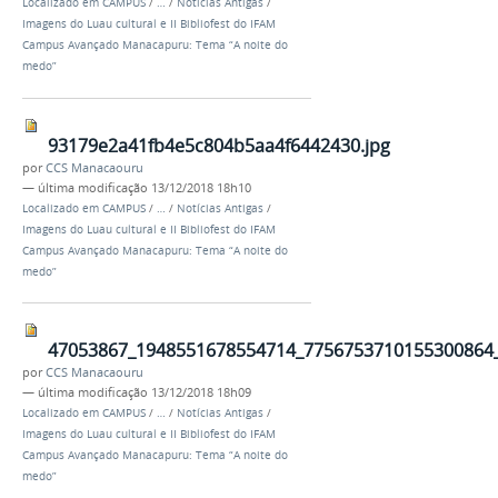
Localizado em
CAMPUS
/
…
/
Notícias Antigas
/
Imagens do Luau cultural e II Bibliofest do IFAM
Campus Avançado Manacapuru: Tema “A noite do
medo”
93179e2a41fb4e5c804b5aa4f6442430.jpg
por
CCS Manacaouru
—
última modificação
13/12/2018 18h10
Localizado em
CAMPUS
/
…
/
Notícias Antigas
/
Imagens do Luau cultural e II Bibliofest do IFAM
Campus Avançado Manacapuru: Tema “A noite do
medo”
47053867_1948551678554714_7756753710155300864_
por
CCS Manacaouru
—
última modificação
13/12/2018 18h09
Localizado em
CAMPUS
/
…
/
Notícias Antigas
/
Imagens do Luau cultural e II Bibliofest do IFAM
Campus Avançado Manacapuru: Tema “A noite do
medo”