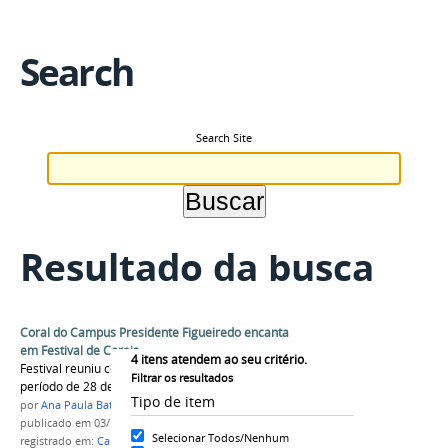
Search
Search Site
Resultado da busca
Coral do Campus Presidente Figueiredo encanta
em Festival de Corais
4
itens atendem ao seu critério.
Festival reuniu corais de todo o estado durante o
Filtrar os resultados
período de 28 de setembro a 01 de outubro
Tipo de item
por
Ana Paula Batista
publicado
em 03/10/2017
Selecionar Todos/Nenhum
registrado em:
Campus Presidente Figueiredo
,
IFAM
,