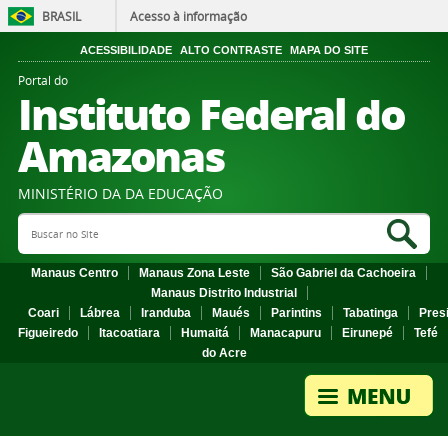
BRASIL
Acesso à informação
ACESSIBILIDADE
ALTO CONTRASTE
MAPA DO SITE
Portal do
Instituto Federal do
Amazonas
MINISTÉRIO DA DA EDUCAÇÃO
Search Site
Sea
Manaus Centro
Manaus Zona Leste
São Gabriel da Cachoeira
Manaus Distrito Industrial
Coari
Lábrea
Iranduba
Maués
Parintins
Tabatinga
Pres
Figueiredo
Itacoatiara
Humaitá
Manacapuru
Eirunepé
Tefé
do Acre