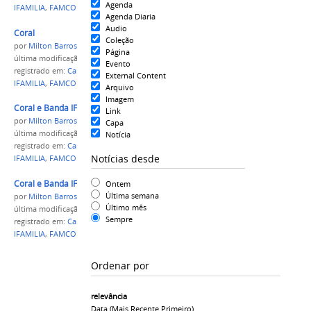
Agenda
IFAMILIA
,
FAMCOR
,
coral
Agenda Diaria
Audio
Coral
Coleção
por
Milton Barros
Página
última modificação
em 03/10/2017 07h15
Evento
registrado em:
Campus Presidente Figueiredo
,
IFAM
,
External Content
IFAMILIA
,
FAMCOR
,
coral
Arquivo
Imagem
Coral e Banda IFAMília
Link
por
Milton Barros
Capa
última modificação
em 03/10/2017 07h16
Notícia
registrado em:
Campus Presidente Figueiredo
,
IFAM
,
Notícias desde
IFAMILIA
,
FAMCOR
,
coral
Coral e Banda IFAMília no Teatro Amazonas
Ontem
Última semana
por
Milton Barros
Último mês
última modificação
em 03/10/2017 07h16
Sempre
registrado em:
Campus Presidente Figueiredo
,
IFAM
,
IFAMILIA
,
FAMCOR
,
coral
Ordenar por
relevância
Data (mais Recente Primeiro)