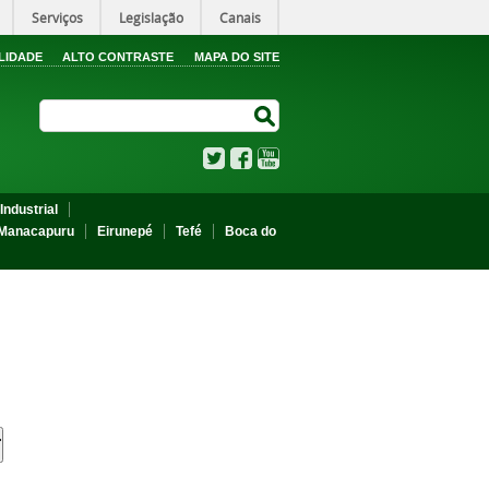
Serviços
Legislação
Canais
LIDADE
ALTO CONTRASTE
MAPA DO SITE
Search Site
Search Site
Twitter
Facebook
YouTube
Industrial
Manacapuru
Eirunepé
Tefé
Boca do