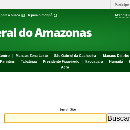
Participe
r para a busca
3
Ir para o rodapé
4
ACESSIBI
eral do Amazonas
entro
Manaus Zona Leste
São Gabriel da Cachoeira
Manaus Distrito 
Parintins
Tabatinga
Presidente Figueiredo
Itacoatiara
Humaitá
Acre
Search Site