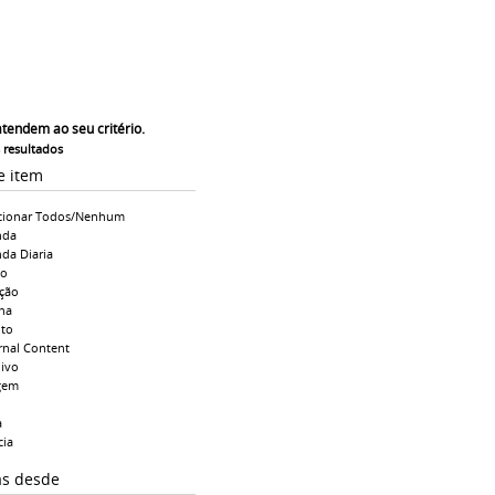
atendem ao seu critério.
s resultados
e item
cionar Todos/Nenhum
nda
da Diaria
io
ção
na
to
rnal Content
ivo
gem
a
cia
as desde