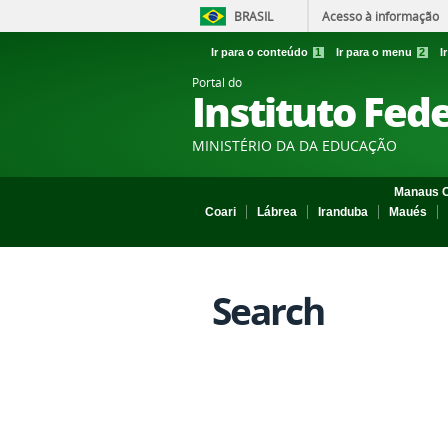
BRASIL
Acesso à informação
Ir para o conteúdo
1
Ir para o menu
2
I
Portal do
Instituto Fed
MINISTÉRIO DA DA EDUCAÇÃO
Manaus C
Coari
Lábrea
Iranduba
Maués
Search