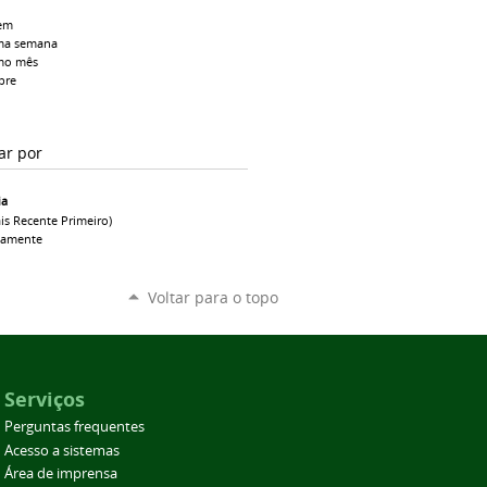
em
ma semana
mo mês
pre
ar por
ia
is Recente Primeiro)
camente
Voltar para o topo
Serviços
Perguntas frequentes
Acesso a sistemas
Área de imprensa