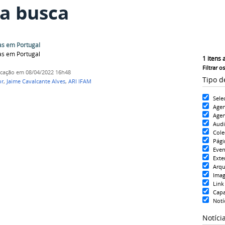
a busca
as em Portugal
as em Portugal
1
itens 
Filtrar o
icação
em 08/04/2022 16h48
Tipo d
or
,
Jaime Cavalcante Alves
,
ARI IFAM
Sele
Age
Agen
Aud
Cole
Pági
Even
Exte
Arqu
Ima
Link
Cap
Notí
Notíci