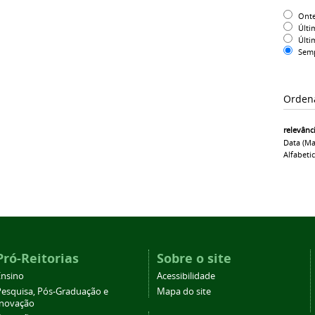
Ont
Últi
Últi
Sem
Orden
relevânc
Data (ma
Alfabeti
Pró-Reitorias
Sobre o site
Ensino
Acessibilidade
Pesquisa, Pós-Graduação e
Mapa do site
Inovação