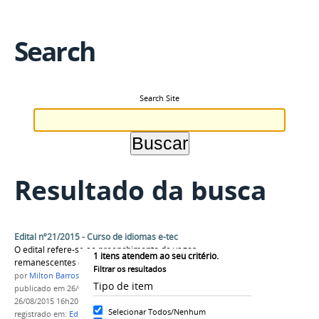
Search
Search Site
Resultado da busca
Edital nº21/2015 - Curso de idiomas e-tec
O edital refere-se ao preenchimento de vagas
1
itens atendem ao seu critério.
remanescentes do edital Nº 13/2015
Filtrar os resultados
por
Milton Barros
Tipo de item
publicado
em 26/08/2015
—
última modificação
em
26/08/2015 16h20
Selecionar Todos/Nenhum
registrado em:
Edital nº21/2015
,
EaD
,
InglÊs
,