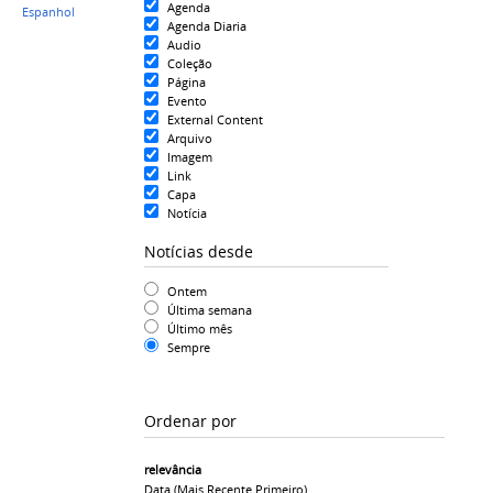
Agenda
Espanhol
Agenda Diaria
Audio
Coleção
Página
Evento
External Content
Arquivo
Imagem
Link
Capa
Notícia
Notícias desde
Ontem
Última semana
Último mês
Sempre
Ordenar por
relevância
Data (mais Recente Primeiro)