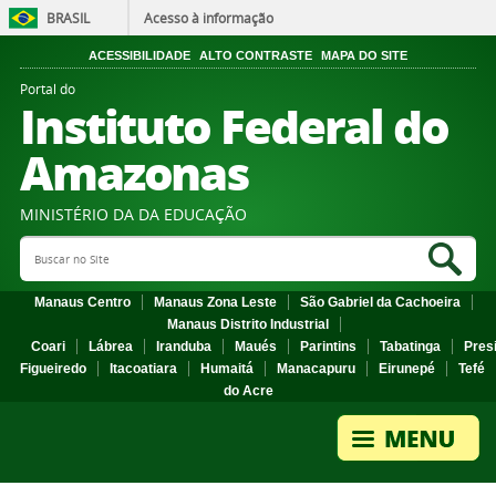
BRASIL
Acesso à informação
ACESSIBILIDADE
ALTO CONTRASTE
MAPA DO SITE
Portal do
Instituto Federal do
Amazonas
MINISTÉRIO DA DA EDUCAÇÃO
Search Site
Sea
Manaus Centro
Manaus Zona Leste
São Gabriel da Cachoeira
Manaus Distrito Industrial
Coari
Lábrea
Iranduba
Maués
Parintins
Tabatinga
Pres
Figueiredo
Itacoatiara
Humaitá
Manacapuru
Eirunepé
Tefé
do Acre