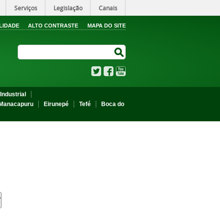
Serviços
Legislação
Canais
LIDADE
ALTO CONTRASTE
MAPA DO SITE
Search Site
Search Site
Twitter
Facebook
YouTube
Industrial
Manacapuru
Eirunepé
Tefé
Boca do