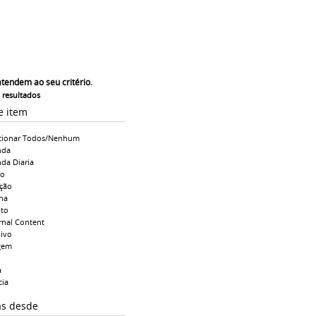
atendem ao seu critério.
s resultados
e item
cionar Todos/Nenhum
nda
da Diaria
io
ção
na
to
rnal Content
ivo
gem
a
cia
as desde