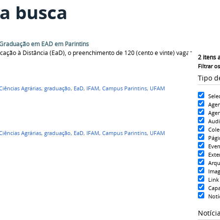
a busca
 Graduação em EAD em Parintins
ação à Distância (EaD), o preenchimento de 120 (cento e vinte) vagas
2
itens 
Filtrar o
Tipo d
Ciências Agrárias
,
graduação
,
EaD
,
IFAM
,
Campus Parintins
,
UFAM
Sele
Age
Agen
Aud
Cole
Ciências Agrárias
,
graduação
,
EaD
,
IFAM
,
Campus Parintins
,
UFAM
Pági
Even
Exte
Arqu
Ima
Link
Cap
Notí
Notíci