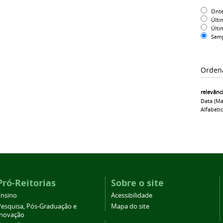
Ont
Últi
Últi
Sem
Orden
relevânc
Data (ma
Alfabeti
Pró-Reitorias
Sobre o site
Ensino
Acessibilidade
Pesquisa, Pós-Graduação e
Mapa do site
Inovação