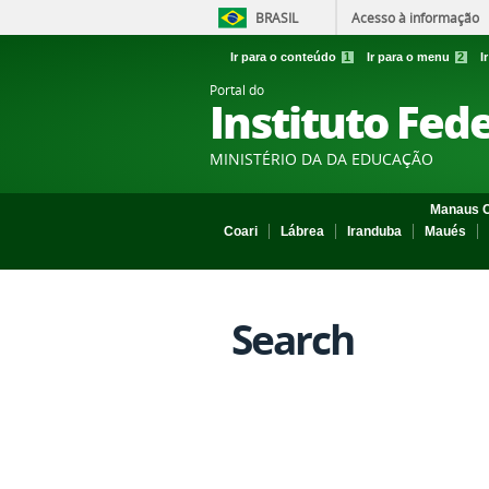
BRASIL
Acesso à informação
Ir para o conteúdo
1
Ir para o menu
2
I
Portal do
Instituto Fed
MINISTÉRIO DA DA EDUCAÇÃO
Manaus C
Coari
Lábrea
Iranduba
Maués
Search