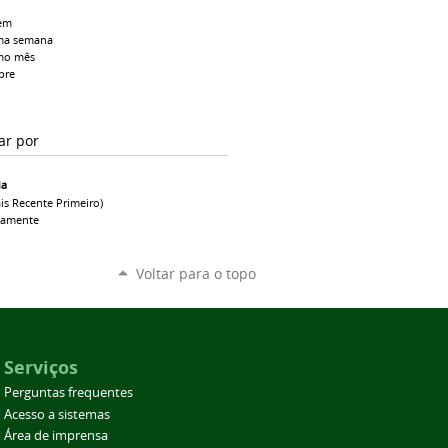
em
ma semana
mo mês
pre
ar por
ia
is Recente Primeiro)
camente
Voltar para o topo
Serviços
Perguntas frequentes
Acesso a sistemas
Área de imprensa