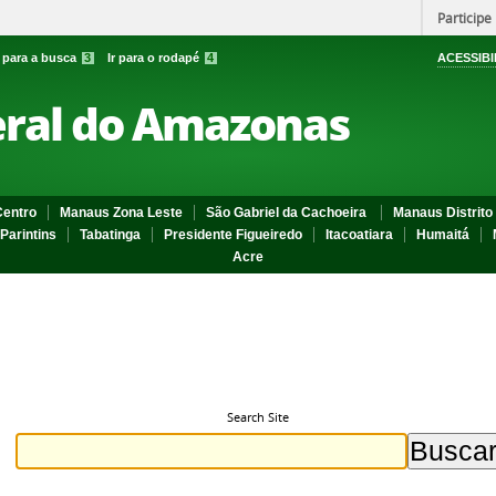
Participe
r para a busca
3
Ir para o rodapé
4
ACESSIBI
eral do Amazonas
entro
Manaus Zona Leste
São Gabriel da Cachoeira
Manaus Distrito 
Parintins
Tabatinga
Presidente Figueiredo
Itacoatiara
Humaitá
Acre
Search Site