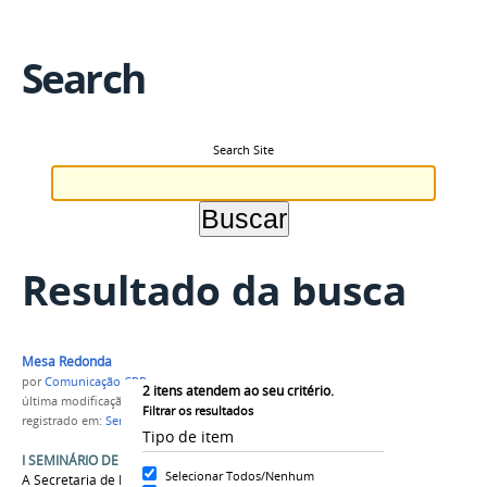
Search
Search Site
Resultado da busca
Mesa Redonda
por
Comunicação CPR
2
itens atendem ao seu critério.
última modificação
em 13/08/2015 09h49
Filtrar os resultados
registrado em:
Seminário
,
Pecuária
,
Corte e Leite
Tipo de item
I SEMINÁRIO DE PECUÁRIA DE CORTE E LEITE
Selecionar Todos/Nenhum
A Secretaria de Estado de Produção Rural e