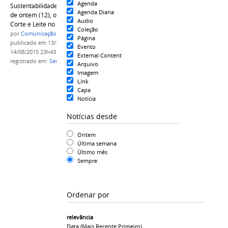
Agenda
Sustentabilidade (SEPROR) realizou na manhã
Agenda Diaria
de ontem (12), o I Seminário de Pecuária de
Audio
Corte e Leite no IFAM Câmpus Parintins.
Coleção
por
Comunicação CPR
Página
publicado
em 13/08/2015
—
última modificação
em
Evento
14/08/2015 23h43
External Content
registrado em:
Seminário
,
Pecuária
,
Corte e Leite
Arquivo
Imagem
Link
Capa
Notícia
Notícias desde
Ontem
Última semana
Último mês
Sempre
Ordenar por
relevância
Data (mais Recente Primeiro)