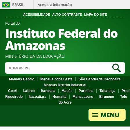
BRASIL
Acesso à informação
ACESSIBILIDADE
ALTO CONTRASTE
MAPA DO SITE
Portal do
Instituto Federal do
Amazonas
MINISTÉRIO DA DA EDUCAÇÃO
Search Site
Sea
Manaus Centro
Manaus Zona Leste
São Gabriel da Cachoeira
Manaus Distrito Industrial
Coari
Lábrea
Iranduba
Maués
Parintins
Tabatinga
Pres
Figueiredo
Itacoatiara
Humaitá
Manacapuru
Eirunepé
Tefé
do Acre