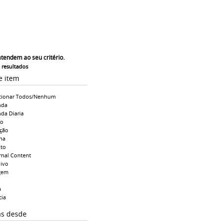
atendem ao seu critério.
s resultados
e item
cionar Todos/Nenhum
nda
da Diaria
io
ção
na
to
rnal Content
ivo
gem
a
cia
as desde