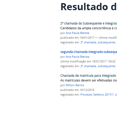
Resultado d
2ª chamada do Subsequente e Integrad
Candidatos da ampla concorrência e cot
por
Ana Paula Batista
publicado
em 18/01/2017
—
última modif
registrado em:
2ª chamada
,
subsequente
,
segunda-chamada-integrado-subseque
por
Ana Paula Batista
última modificação
em 18/01/2017 13h32
registrado em:
2ª chamada
,
subsequente
,
Chamada de matrícula para Integrado
As matrículas devem ser efetivadas no
por
Milton Barros
publicado
em 16/12/2016
registrado em:
Processo Seletivo 2017/1
,
s