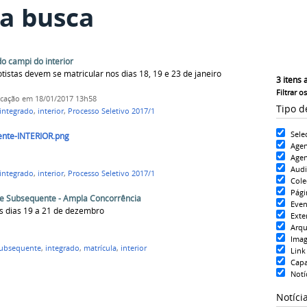
a busca
o campi do interior
istas devem se matricular nos dias 18, 19 e 23 de janeiro
3
itens 
Filtrar o
icação
em 18/01/2017 13h58
Tipo d
integrado
,
interior
,
Processo Seletivo 2017/1
Sele
nte-INTERIOR.png
Age
Agen
Aud
integrado
,
interior
,
Processo Seletivo 2017/1
Cole
Pági
 e Subsequente - Ampla Concorrência
Even
s dias 19 a 21 de dezembro
Exte
Arqu
Ima
ubsequente
,
integrado
,
matrícula
,
interior
Link
Cap
Notí
Notíci