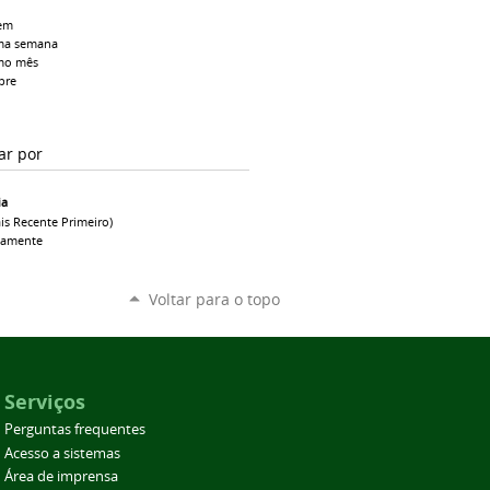
em
ma semana
mo mês
pre
ar por
ia
is Recente Primeiro)
camente
Voltar para o topo
Serviços
Perguntas frequentes
Acesso a sistemas
Área de imprensa