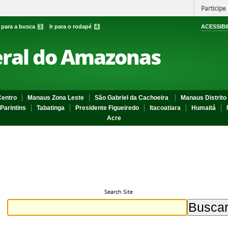
Participe
r para a busca
3
Ir para o rodapé
4
ACESSIBI
eral do Amazonas
entro
Manaus Zona Leste
São Gabriel da Cachoeira
Manaus Distrito 
Parintins
Tabatinga
Presidente Figueiredo
Itacoatiara
Humaitá
Acre
Search Site