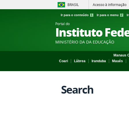
BRASIL
Acesso à informação
Ir para o conteúdo
1
Ir para o menu
2
I
Portal do
Instituto Fed
MINISTÉRIO DA DA EDUCAÇÃO
Manaus C
Coari
Lábrea
Iranduba
Maués
Search