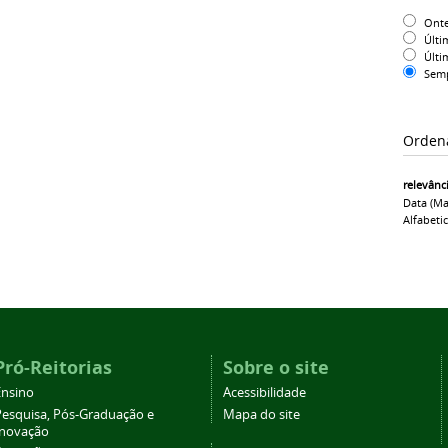
Ont
Últi
Últi
Sem
Orden
relevânc
Data (ma
Alfabeti
Pró-Reitorias
Sobre o site
Ensino
Acessibilidade
Pesquisa, Pós-Graduação e
Mapa do site
Inovação