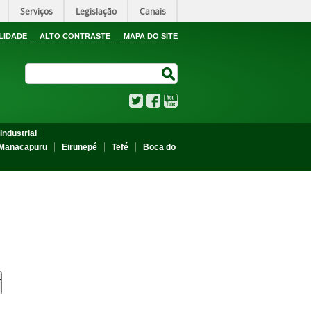
Serviços
Legislação
Canais
LIDADE
ALTO CONTRASTE
MAPA DO SITE
Search Site
Search Site
Twitter
Facebook
YouTube
Industrial
Manacapuru
Eirunepé
Tefé
Boca do