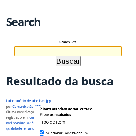
Search
Search Site
Resultado da busca
Laboratório de abelhas.jpg
por
Comunicação CPR
2
itens atendem ao seu critério.
última modificação
em 20/05/2022 22h12
Filtrar os resultados
registrado em:
curso técnico
,
Agropecuária
,
Tipo de item
meliponário
,
aviário
,
IFAM
,
campus Parintins
,
UFAM
,
qualidade
,
ensino técnico
Selecionar Todos/Nenhum