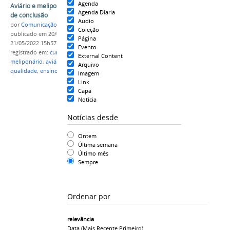
Agenda
Aviário e meliponário do campus estão em fase
Agenda Diaria
de conclusão
Audio
por
Comunicação CPR
Coleção
publicado
em 20/05/2022
—
última modificação
em
Página
21/05/2022 15h57
Evento
registrado em:
curso técnico
,
Agropecuária
,
External Content
meliponário
,
aviário
,
IFAM
,
campus Parintins
,
UFAM
,
Arquivo
qualidade
,
ensino técnico
Imagem
Link
Capa
Notícia
Notícias desde
Ontem
Última semana
Último mês
Sempre
Ordenar por
relevância
Data (mais Recente Primeiro)