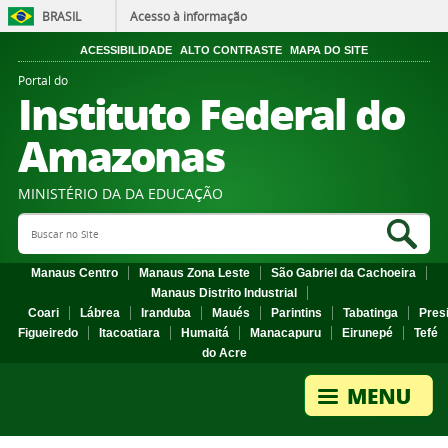
BRASIL
Acesso à informação
ACESSIBILIDADE
ALTO CONTRASTE
MAPA DO SITE
Portal do
Instituto Federal do
Amazonas
MINISTÉRIO DA DA EDUCAÇÃO
Search Site
Sea
Manaus Centro
Manaus Zona Leste
São Gabriel da Cachoeira
Manaus Distrito Industrial
Coari
Lábrea
Iranduba
Maués
Parintins
Tabatinga
Pres
Figueiredo
Itacoatiara
Humaitá
Manacapuru
Eirunepé
Tefé
do Acre