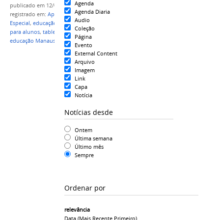
Agenda
publicado
em 12/08/2021
Agenda Diaria
registrado em:
Aperfeiçoamento em Educação
Audio
Especial
,
educação
,
#IFAM
,
Reitor do IFAM
,
tablets
Coleção
para alunos
,
tablets
,
educação no amazonas
,
Página
educação Manaus
,
Jaime ifam
Evento
External Content
Arquivo
Imagem
Link
Capa
Notícia
Notícias desde
Ontem
Última semana
Último mês
Sempre
Ordenar por
relevância
Data (mais Recente Primeiro)