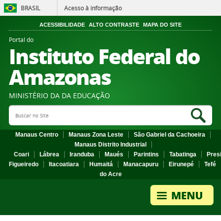
BRASIL
Acesso à informação
ACESSIBILIDADE
ALTO CONTRASTE
MAPA DO SITE
Portal do
Instituto Federal do
Amazonas
MINISTÉRIO DA DA EDUCAÇÃO
Search Site
Sea
Manaus Centro
Manaus Zona Leste
São Gabriel da Cachoeira
Manaus Distrito Industrial
Coari
Lábrea
Iranduba
Maués
Parintins
Tabatinga
Pres
Figueiredo
Itacoatiara
Humaitá
Manacapuru
Eirunepé
Tefé
do Acre