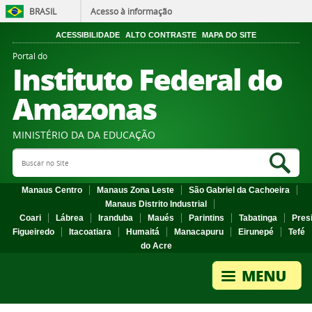
BRASIL
Acesso à informação
ACESSIBILIDADE
ALTO CONTRASTE
MAPA DO SITE
Portal do
Instituto Federal do
Amazonas
MINISTÉRIO DA DA EDUCAÇÃO
Search Site
Sea
Manaus Centro
Manaus Zona Leste
São Gabriel da Cachoeira
Manaus Distrito Industrial
Coari
Lábrea
Iranduba
Maués
Parintins
Tabatinga
Pres
Figueiredo
Itacoatiara
Humaitá
Manacapuru
Eirunepé
Tefé
do Acre