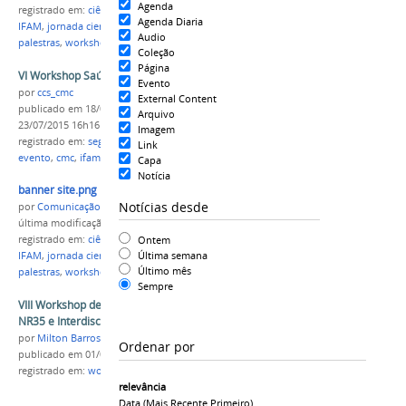
Agenda
registrado em:
ciência
,
tecnologia
,
campus Parintins
,
Agenda Diaria
IFAM
,
jornada científica
,
minicurso
,
oficinas
,
Audio
palestras
,
workshop
,
Amazônia
Coleção
Página
VI Workshop Saúde e Segurança do Trabalho
Evento
por
ccs_cmc
External Content
publicado
em 18/06/2015
—
última modificação
em
Arquivo
23/07/2015 16h16
Imagem
registrado em:
segurança do trabalho
,
workshop
,
Link
evento
,
cmc
,
ifamcmc
Capa
Notícia
banner site.png
Notícias desde
por
Comunicação CPR
última modificação
em 07/06/2022 22h46
Ontem
registrado em:
ciência
,
tecnologia
,
campus Parintins
,
Última semana
IFAM
,
jornada científica
,
minicurso
,
oficinas
,
Último mês
palestras
,
workshop
,
Amazônia
Sempre
VIII Workshop de Segurança e Saúde - NR10 e
NR35 e Interdisciplinaridade
por
Milton Barros
Ordenar por
publicado
em 01/06/2017
registrado em:
workshop
,
Segurança do trabalho
relevância
Data (mais Recente Primeiro)