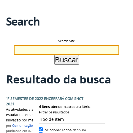
Search
Search Site
Resultado da busca
1º SEMESTRE DE 2022 ENCERRARÁ COM SNCT
2021
4
itens atendem ao seu critério.
As atividades visam ampliar a compreensão dos
Filtrar os resultados
estudantes em relação a ciência, tecnologia e
Tipo de item
inovação por meio da popularização da ciência.
por
Comunicação CPR
Selecionar Todos/Nenhum
publicado
em 07/06/2022