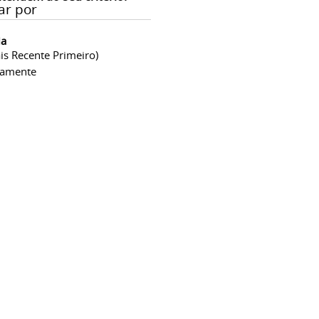
ar por
ia
is Recente Primeiro)
camente