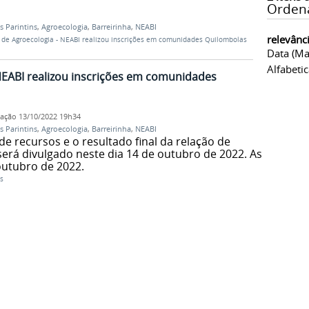
Orden
 Parintins
,
Agroecologia
,
Barreirinha
,
NEABI
relevânc
 de Agroecologia - NEABI realizou inscrições em comunidades Quilombolas
Data (ma
Alfabeti
NEABI realizou inscrições em comunidades
cação
13/10/2022 19h34
 Parintins
,
Agroecologia
,
Barreirinha
,
NEABI
de recursos e o resultado final da relação de
erá divulgado neste dia 14 de outubro de 2022. As
 outubro de 2022.
s