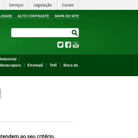
Serviços
Legislação
Canais
LIDADE
ALTO CONTRASTE
MAPA DO SITE
Search Site
Search Site
Twitter
Facebook
YouTube
Industrial
Manacapuru
Eirunepé
Tefé
Boca do
atendem ao seu critério.