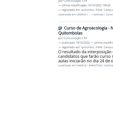
por
Comunicação CPR
—
última modificação
13/10/2022 19h28
— registrado em:
quilombo
,
IFAM
,
Campus
Localizado em
CAMPUS
/
…
/
Notícias
/
Curso
Curso de Agroecologia - 
Quilombolas
por
Comunicação CPR
—
publicado
13/10/2022
—
última modifi
— registrado em:
quilombo
,
IFAM
,
Campus
O resultado da interposição 
candidatos que farão curso s
aulas iniciarão no dia 24 de
Localizado em
CAMPUS
/
PARINTINS
/
Notícia