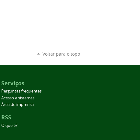
Voltar para o topo
Serviços
Perguntas frequentes
Acesso a sistemas
Área de imprensa
RSS
O que é?