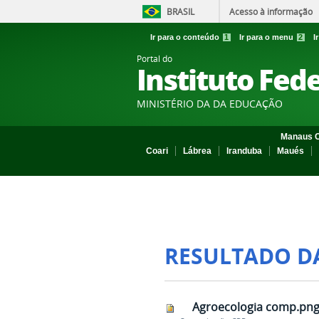
BRASIL
Acesso à informação
Ir para o conteúdo
1
Ir para o menu
2
I
Portal do
Instituto Fed
MINISTÉRIO DA DA EDUCAÇÃO
Manaus C
Coari
Lábrea
Iranduba
Maués
RESULTADO D
Agroecologia comp.pn