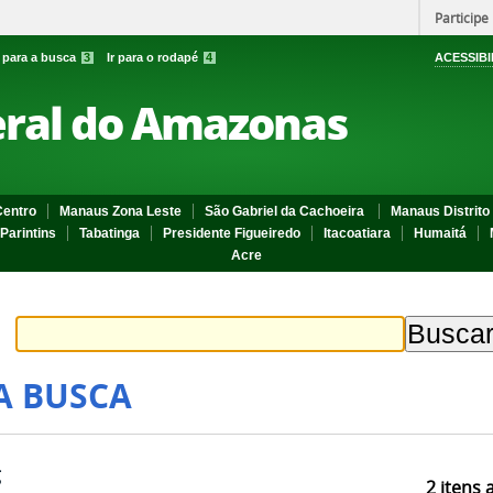
Participe
r para a busca
3
Ir para o rodapé
4
ACESSIBI
eral do Amazonas
entro
Manaus Zona Leste
São Gabriel da Cachoeira
Manaus Distrito 
Parintins
Tabatinga
Presidente Figueiredo
Itacoatiara
Humaitá
Acre
A BUSCA
g
2
itens 