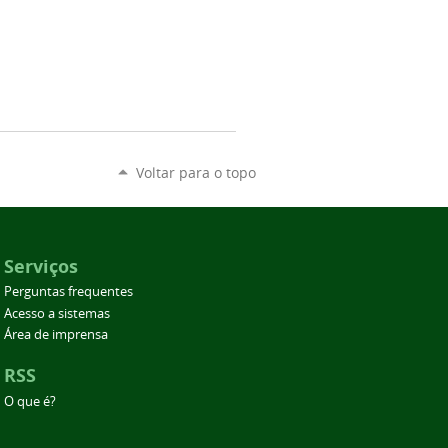
Voltar para o topo
Serviços
Perguntas frequentes
Acesso a sistemas
Área de imprensa
RSS
O que é?