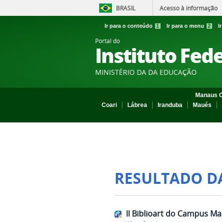
BRASIL
Acesso à informação
Ir para o conteúdo
1
Ir para o menu
2
I
Portal do
Instituto Fed
MINISTÉRIO DA DA EDUCAÇÃO
Manaus C
Coari
Lábrea
Iranduba
Maués
RESULTADO D
II Biblioart do Campus M