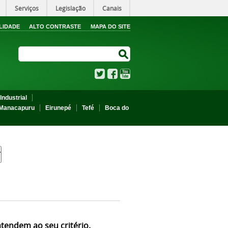
Serviços
Legislação
Canais
LIDADE
ALTO CONTRASTE
MAPA DO SITE
Search Site
Search Site
Twitter
Facebook
YouTube
Industrial
Manacapuru
Eirunepé
Tefé
Boca do
atendem ao seu critério.