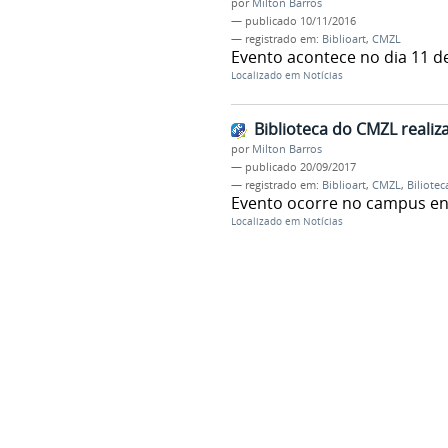
por
Milton Barros
—
publicado
10/11/2016
— registrado em:
Biblioart
,
CMZL
Evento acontece no dia 11 d
Localizado em
Notícias
Biblioteca do CMZL realiza
por
Milton Barros
—
publicado
20/09/2017
— registrado em:
Biblioart
,
CMZL
,
Biliotec
Evento ocorre no campus ent
Localizado em
Notícias