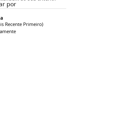
ar por
ia
is Recente Primeiro)
camente