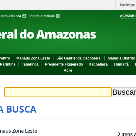
Participe
r para a busca
3
Ir para o rodapé
4
ACESSIBI
eral do Amazonas
entro
Manaus Zona Leste
São Gabriel da Cachoeira
Manaus Distrito 
Parintins
Tabatinga
Presidente Figueiredo
Itacoatiara
Humaitá
Acre
A BUSCA
anaus Zona Leste
2
itens 