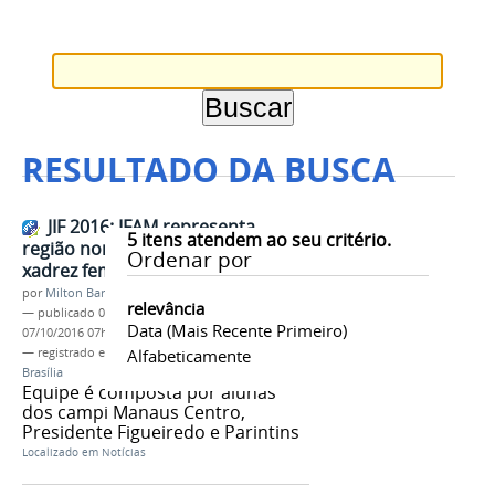
RESULTADO DA BUSCA
JIF 2016: IFAM representa
5
itens atendem ao seu critério.
região norte pela primeira vez no
Ordenar por
xadrez feminino
por
Milton Barros
relevância
—
publicado
06/10/2016
—
última modificação
Data (mais Recente Primeiro)
07/10/2016 07h59
— registrado em:
JIF2016
Alfabeticamente
,
Xadrez
,
etapa nacional
,
Brasília
Equipe é composta por alunas
dos campi Manaus Centro,
Presidente Figueiredo e Parintins
Localizado em
Notícias