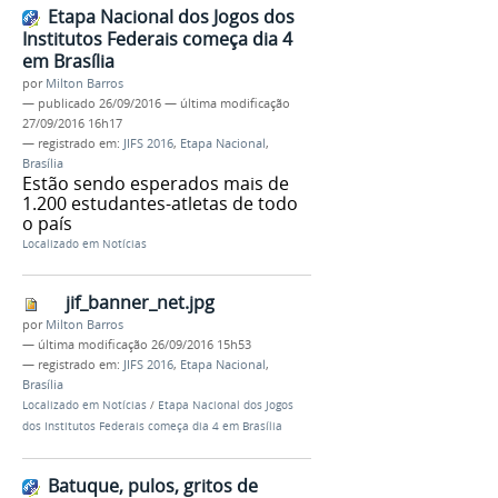
Etapa Nacional dos Jogos dos
Institutos Federais começa dia 4
em Brasília
por
Milton Barros
—
publicado
26/09/2016
—
última modificação
27/09/2016 16h17
— registrado em:
JIFS 2016
,
Etapa Nacional
,
Brasília
Estão sendo esperados mais de
1.200 estudantes-atletas de todo
o país
Localizado em
Notícias
jif_banner_net.jpg
por
Milton Barros
—
última modificação
26/09/2016 15h53
— registrado em:
JIFS 2016
,
Etapa Nacional
,
Brasília
Localizado em
Notícias
/
Etapa Nacional dos Jogos
dos Institutos Federais começa dia 4 em Brasília
Batuque, pulos, gritos de