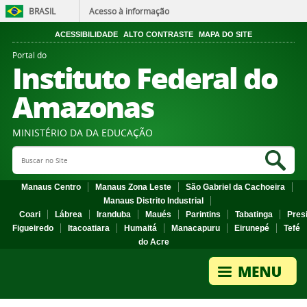
BRASIL
Acesso à informação
ACESSIBILIDADE
ALTO CONTRASTE
MAPA DO SITE
Portal do
Instituto Federal do
Amazonas
MINISTÉRIO DA DA EDUCAÇÃO
Search Site
Sea
Manaus Centro
Manaus Zona Leste
São Gabriel da Cachoeira
Manaus Distrito Industrial
Coari
Lábrea
Iranduba
Maués
Parintins
Tabatinga
Pres
Figueiredo
Itacoatiara
Humaitá
Manacapuru
Eirunepé
Tefé
do Acre