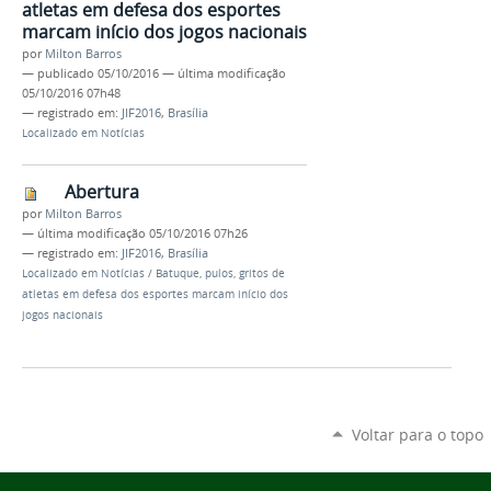
atletas em defesa dos esportes
marcam início dos jogos nacionais
por
Milton Barros
—
publicado
05/10/2016
—
última modificação
05/10/2016 07h48
— registrado em:
JIF2016
,
Brasília
Localizado em
Notícias
Abertura
por
Milton Barros
—
última modificação
05/10/2016 07h26
— registrado em:
JIF2016
,
Brasília
Localizado em
Notícias
/
Batuque, pulos, gritos de
atletas em defesa dos esportes marcam início dos
jogos nacionais
Voltar para o topo