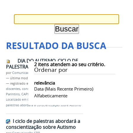
RESULTADO DA BUSCA
DIA DO AUTISMO_CICLO DE
2
itens atendem ao seu critério.
PALESTRAS f comp.jpg
Ordenar por
por
Comunicação CPR
—
última modificação
02/04/2022 23h59
relevância
— registrado em:
autismo
,
curso técnicos
,
Data (mais Recente Primeiro)
discentes
,
conscientização
,
IFAM
,
campus
Parintins
,
CAPNE
Alfabeticamente
Localizado em
CAMPUS
/
…
/
Notícias
/
I ciclo de
palestras abordará a conscientização sobre Autismo
I ciclo de palestras abordará a
conscientização sobre Autismo
por
Comunicação CPR