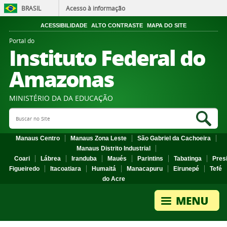
BRASIL
Acesso à informação
ACESSIBILIDADE
ALTO CONTRASTE
MAPA DO SITE
Portal do
Instituto Federal do
Amazonas
MINISTÉRIO DA DA EDUCAÇÃO
Search Site
Sea
Manaus Centro
Manaus Zona Leste
São Gabriel da Cachoeira
Manaus Distrito Industrial
Coari
Lábrea
Iranduba
Maués
Parintins
Tabatinga
Pres
Figueiredo
Itacoatiara
Humaitá
Manacapuru
Eirunepé
Tefé
do Acre