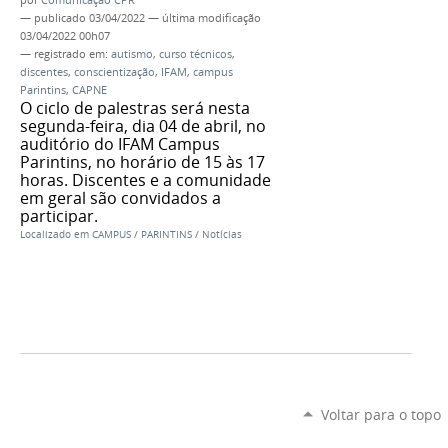
—
publicado
03/04/2022
—
última modificação
03/04/2022 00h07
— registrado em:
autismo
,
curso técnicos
,
discentes
,
conscientização
,
IFAM
,
campus
Parintins
,
CAPNE
O ciclo de palestras será nesta
segunda-feira, dia 04 de abril, no
auditório do IFAM Campus
Parintins, no horário de 15 às 17
horas. Discentes e a comunidade
em geral são convidados a
participar.
Localizado em
CAMPUS
/
PARINTINS
/
Notícias
Voltar para o topo