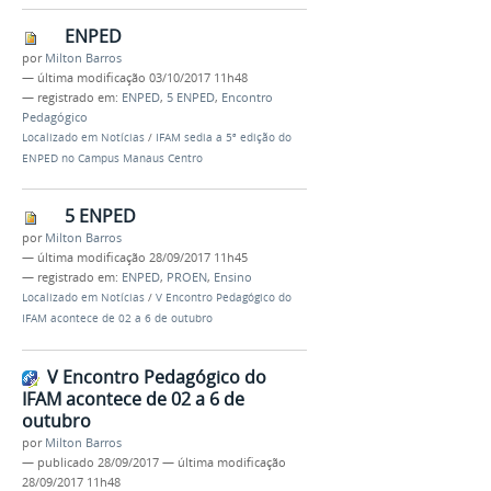
ENPED
por
Milton Barros
—
última modificação
03/10/2017 11h48
— registrado em:
ENPED
,
5 ENPED
,
Encontro
Pedagógico
Localizado em
Notícias
/
IFAM sedia a 5ª edição do
ENPED no Campus Manaus Centro
5 ENPED
por
Milton Barros
—
última modificação
28/09/2017 11h45
— registrado em:
ENPED
,
PROEN
,
Ensino
Localizado em
Notícias
/
V Encontro Pedagógico do
IFAM acontece de 02 a 6 de outubro
V Encontro Pedagógico do
IFAM acontece de 02 a 6 de
outubro
por
Milton Barros
—
publicado
28/09/2017
—
última modificação
28/09/2017 11h48