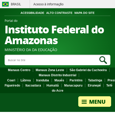
BRASIL
Acesso à informação
ACESSIBILIDADE
ALTO CONTRASTE
MAPA DO SITE
Portal do
Instituto Federal do
Amazonas
MINISTÉRIO DA DA EDUCAÇÃO
Search Site
Sea
Manaus Centro
Manaus Zona Leste
São Gabriel da Cachoeira
Manaus Distrito Industrial
Coari
Lábrea
Iranduba
Maués
Parintins
Tabatinga
Pres
Figueiredo
Itacoatiara
Humaitá
Manacapuru
Eirunepé
Tefé
do Acre