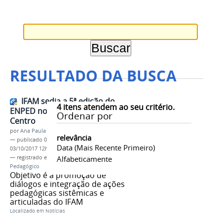
RESULTADO DA BUSCA
IFAM sedia a 5ª edição do
4
itens atendem ao seu critério.
ENPED no Campus Manaus
Ordenar por
Centro
por
Ana Paula Batista
relevância
—
publicado
03/10/2017
—
última modificação
Data (mais Recente Primeiro)
03/10/2017 12h37
— registrado em:
ENPED
Alfabeticamente
,
5 ENPED
,
Encontro
Pedagógico
Objetivo é a promoção de
diálogos e integração de ações
pedagógicas sistêmicas e
articuladas do IFAM
Localizado em
Notícias