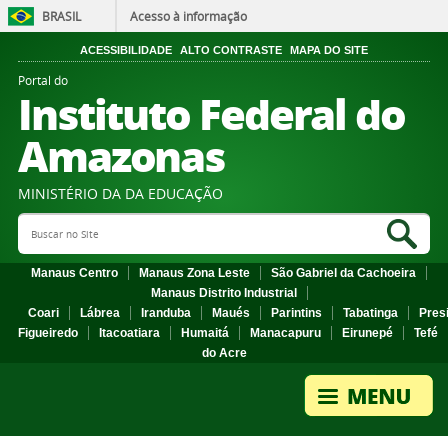
BRASIL
Acesso à informação
ACESSIBILIDADE
ALTO CONTRASTE
MAPA DO SITE
Portal do
Instituto Federal do
Amazonas
MINISTÉRIO DA DA EDUCAÇÃO
Search Site
Sea
Manaus Centro
Manaus Zona Leste
São Gabriel da Cachoeira
Manaus Distrito Industrial
Coari
Lábrea
Iranduba
Maués
Parintins
Tabatinga
Pres
Figueiredo
Itacoatiara
Humaitá
Manacapuru
Eirunepé
Tefé
do Acre