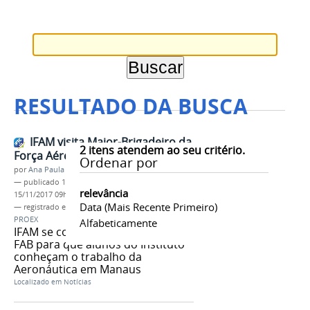
RESULTADO DA BUSCA
IFAM visita Major-Brigadeiro da
2
itens atendem ao seu critério.
Força Aérea em Manaus
Ordenar por
por
Ana Paula Batista
—
publicado
15/11/2017
—
última modificação
relevância
15/11/2017 09h00
Data (mais Recente Primeiro)
— registrado em:
Força Aérea Brasileira
,
FAB
,
PROEX
Alfabeticamente
IFAM se colocou à disposição da
FAB para que alunos do Instituto
conheçam o trabalho da
Aeronáutica em Manaus
Localizado em
Notícias