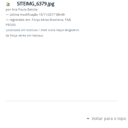
SITEIMG_6379.jpg
por
Ana Paula Batista
—
última modificação
15/11/2017 08h49
— registrado em:
Força Aérea Brasileira
,
FAB
,
PROEX
Localizado em
Notícias
/
IFAM visita Major-Brigadeiro
da Força Aérea em Manaus
Voltar para o topo