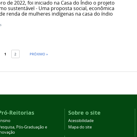
o de 2022, foi iniciado na Casa do Índio o projeto
mo sustentável - Uma proposta social, econômica
e renda de mulheres indígenas na casa do índio
s
1
2
PRÓXIMO »
Pró-Reitorias
Sobre o site
Ensino
Acessibilidade
Pesquisa, Pós-Graduação e
Mapa do site
Inovação