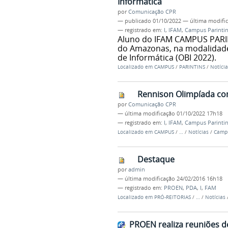
Informática
por
Comunicação CPR
—
publicado
01/10/2022
—
última modifi
— registrado em:
I
,
IFAM
,
Campus Parintin
Aluno do IFAM CAMPUS PARINT
do Amazonas, na modalidade 
de Informática (OBI 2022).
Localizado em
CAMPUS
/
PARINTINS
/
Notícia
Rennison Olimpíada co
por
Comunicação CPR
—
última modificação
01/10/2022 17h18
— registrado em:
I
,
IFAM
,
Campus Parintin
Localizado em
CAMPUS
/
…
/
Notícias
/
Campu
Destaque
por
admin
—
última modificação
24/02/2016 16h18
— registrado em:
PROEN
,
PDA
,
I
,
FAM
Localizado em
PRÓ-REITORIAS
/
…
/
Notícias
PROEN realiza reuniões d