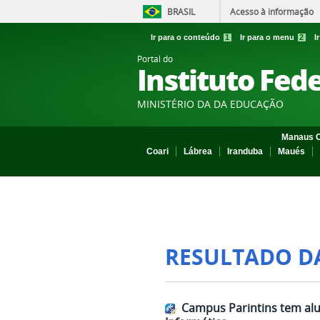
BRASIL
Acesso à informação
Ir para o conteúdo
1
Ir para o menu
2
I
Portal do
Instituto Fed
MINISTÉRIO DA DA EDUCAÇÃO
Manaus C
Coari
Lábrea
Iranduba
Maués
RESULTADO D
Campus Parintins tem alun