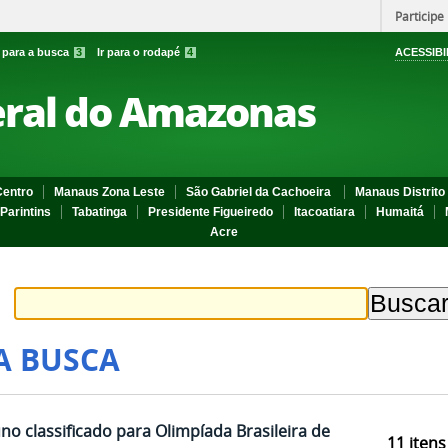
Participe
r para a busca
3
Ir para o rodapé
4
ACESSIBI
eral do Amazonas
entro
Manaus Zona Leste
São Gabriel da Cachoeira
Manaus Distrito 
Parintins
Tabatinga
Presidente Figueiredo
Itacoatiara
Humaitá
Acre
A BUSCA
o classificado para Olimpíada Brasileira de
11
itens