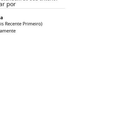
ar por
ia
is Recente Primeiro)
camente