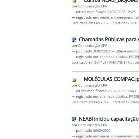
por
Comunicação CPR
—
última modificação
26/09/2022 19h25
— registrado em:
neabi
,
empreendedorism
Localizado em
CAMPUS
/
…
/
Notícias
/
NEABI
Chamadas Públicas para 
por
Comunicação CPR
—
publicado
26/02/2021
—
última modifi
— registrado em:
chamada pública
,
PROE
Localizado em
CAMPUS
/
PARINTINS
/
Notícia
MOLÉCULAS COMPAC.j
por
Comunicação CPR
—
última modificação
26/02/2021 13h40
— registrado em:
chamada pública
,
PROE
Localizado em
CAMPUS
/
…
/
Notícias
/
Chama
NEABI iniciou capacitaç
por
Comunicação CPR
—
publicado
26/09/2022
— registrado em:
neabi
,
empreendedorism