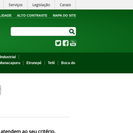
Serviços
Legislação
Canais
LIDADE
ALTO CONTRASTE
MAPA DO SITE
Search Site
Search Site
Twitter
Facebook
YouTube
Industrial
Manacapuru
Eirunepé
Tefé
Boca do
 atendem ao seu critério.