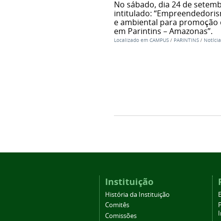
No sábado, dia 24 de setembr
intitulado: “Empreendedoris
e ambiental para promoção d
em Parintins – Amazonas”.
Localizado em
CAMPUS
/
PARINTINS
/
Notícia
Instituição
História da Instituição
Comitês
Comissões