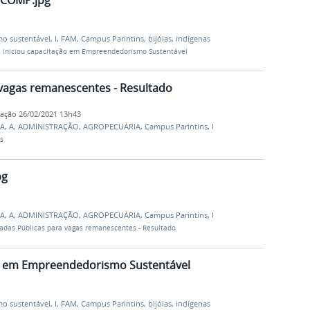
o sustentável
,
I
,
FAM
,
Campus Parintins
,
bijóias
,
indígenas
 iniciou capacitação em Empreendedorismo Sustentável
vagas remanescentes - Resultado
cação
26/02/2021 13h43
JA
,
A
,
ADMINISTRAÇÃO
,
AGROPECUÁRIA
,
Campus Parintins
,
I
s
pg
JA
,
A
,
ADMINISTRAÇÃO
,
AGROPECUÁRIA
,
Campus Parintins
,
I
das Públicas para vagas remanescentes - Resultado
ão em Empreendedorismo Sustentável
o sustentável
,
I
,
FAM
,
Campus Parintins
,
bijóias
,
indígenas