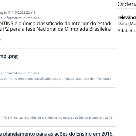
Orden
cação
01/10/2022 22h15
relevânc
s
,
informática
,
olimpíada
INS é o único classificado do interior do estado
Data (ma
P2 para a fase Nacional da Olimpíada Brasileira
Alfabeti
s
mp .png
s
,
informática
,
olimpíada
s Parintins tem aluno classificado para Olimpíada Brasileira de Informática
/
PROEN realiza reuniões de planejamento para as ações do Ensino em 2016.
e planejamento para as ações do Ensino em 2016.