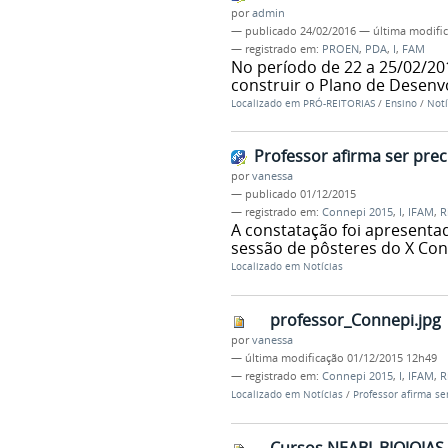
por
admin
—
publicado
24/02/2016
—
última modifi
— registrado em:
PROEN
,
PDA
,
I
,
FAM
No período de 22 a 25/02/20
construir o Plano de Desenv
Localizado em
PRÓ-REITORIAS
/
Ensino
/
Notí
Professor afirma ser pre
por
vanessa
—
publicado
01/12/2015
— registrado em:
Connepi 2015
,
I
,
IFAM
,
R
A constatação foi apresentad
sessão de pôsteres do X Con
Localizado em
Notícias
professor_Connepi.jpg
por
vanessa
—
última modificação
01/12/2015 12h49
— registrado em:
Connepi 2015
,
I
,
IFAM
,
R
Localizado em
Notícias
/
Professor afirma s
Cursos NEABI_BIOJOIAS