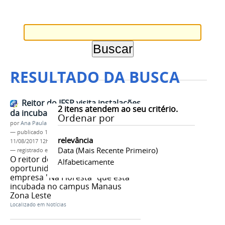
RESULTADO DA BUSCA
Reitor do IFSP visita instalações
2
itens atendem ao seu critério.
da incubadora do IFAM
Ordenar por
por
Ana Paula Batista
—
publicado
11/08/2017
—
última modificação
relevância
11/08/2017 12h10
Data (mais Recente Primeiro)
— registrado em:
IFSP
,
incubadora
,
AYTY
O reitor do IFSP terá a
Alfabeticamente
oportunidade de conhecer a
empresa "Na Floresta" que está
incubada no campus Manaus
Zona Leste
Localizado em
Notícias