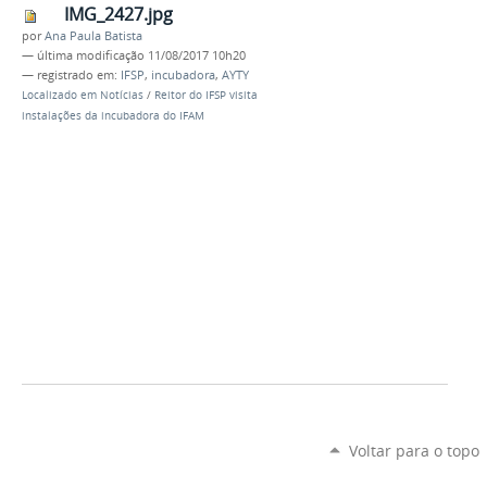
IMG_2427.jpg
por
Ana Paula Batista
—
última modificação
11/08/2017 10h20
— registrado em:
IFSP
,
incubadora
,
AYTY
Localizado em
Notícias
/
Reitor do IFSP visita
instalações da incubadora do IFAM
Voltar para o topo