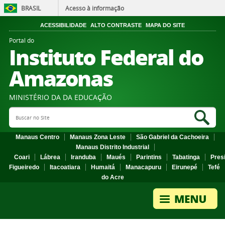
BRASIL
Acesso à informação
ACESSIBILIDADE
ALTO CONTRASTE
MAPA DO SITE
Portal do
Instituto Federal do
Amazonas
MINISTÉRIO DA DA EDUCAÇÃO
Search Site
Sea
Manaus Centro
Manaus Zona Leste
São Gabriel da Cachoeira
Manaus Distrito Industrial
Coari
Lábrea
Iranduba
Maués
Parintins
Tabatinga
Pres
Figueiredo
Itacoatiara
Humaitá
Manacapuru
Eirunepé
Tefé
do Acre