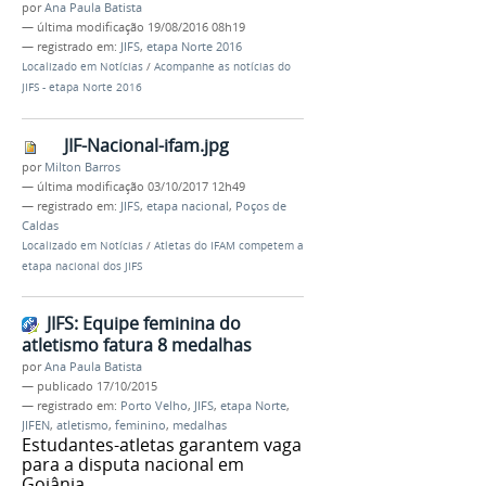
por
Ana Paula Batista
—
última modificação
19/08/2016 08h19
— registrado em:
JIFS
,
etapa Norte 2016
Localizado em
Notícias
/
Acompanhe as notícias do
JIFS - etapa Norte 2016
JIF-Nacional-ifam.jpg
por
Milton Barros
—
última modificação
03/10/2017 12h49
— registrado em:
JIFS
,
etapa nacional
,
Poços de
Caldas
Localizado em
Notícias
/
Atletas do IFAM competem a
etapa nacional dos JIFS
JIFS: Equipe feminina do
atletismo fatura 8 medalhas
por
Ana Paula Batista
—
publicado
17/10/2015
— registrado em:
Porto Velho
,
JIFS
,
etapa Norte
,
JIFEN
,
atletismo
,
feminino
,
medalhas
Estudantes-atletas garantem vaga
para a disputa nacional em
Goiânia