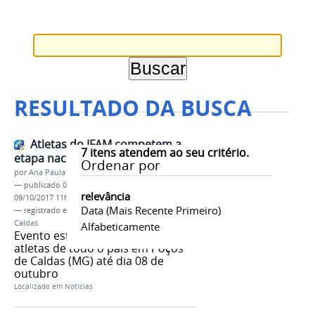
RESULTADO DA BUSCA
Atletas do IFAM competem a
7
itens atendem ao seu critério.
etapa nacional dos JIFS
Ordenar por
por
Ana Paula Batista
—
publicado
02/10/2017
—
última modificação
relevância
09/10/2017 11h24
Data (mais Recente Primeiro)
— registrado em:
JIFS
,
etapa nacional
,
Poços de
Caldas
Alfabeticamente
Evento está reunindo estudantes-
atletas de todo o país em Poços
de Caldas (MG) até dia 08 de
outubro
Localizado em
Notícias