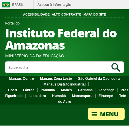
BRASIL
Acesso à informação
ACESSIBILIDADE
ALTO CONTRASTE
MAPA DO SITE
Portal do
Instituto Federal do
Amazonas
MINISTÉRIO DA DA EDUCAÇÃO
Search Site
Sea
Manaus Centro
Manaus Zona Leste
São Gabriel da Cachoeira
Manaus Distrito Industrial
Coari
Lábrea
Iranduba
Maués
Parintins
Tabatinga
Pres
Figueiredo
Itacoatiara
Humaitá
Manacapuru
Eirunepé
Tefé
do Acre