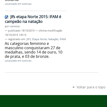
Localizado em
Notícias
JIfs etapa Norte 2015: IFAM é
campeão na natação
por
vanessa
—
publicado
19/10/2015
—
última modificação
19/10/2015 14h13
— registrado em:
JIFS
,
Etapa Norte
,
Natação
,
IFAM
As categorias feminino e
masculino conquistaram 27 de
medalhas, sendo 14 de ouro, 10
de prata, e 03 de bronze.
Localizado em
Notícias
Voltar para o topo