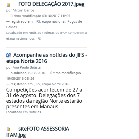
FOTO DELEGAÇÂO 2017.jpeg
por
Milton Barros
—
última modificação
03/10/2017 11h05
— registrado em:
JIFS
,
etapa nacional
,
Poços de
Caldas
Localizado em
Notícias
/
Atletas do IFAM competem a
etapa nacional dos JIFS
Acompanhe as notícias do JIFS -
etapa Norte 2016
por
Ana Paula Batista
—
publicado
19/08/2016
—
última modificação
19/08/2016 08h26
— registrado em:
JIFS
,
etapa Norte 2016
Competições acontecem de 27 a
31 de agosto. Delegações dos 7
estados da região Norte estarão
presentes em Manaus.
Localizado em
Notícias
siteFOTO ASSESSORIA
IFAM.jpg