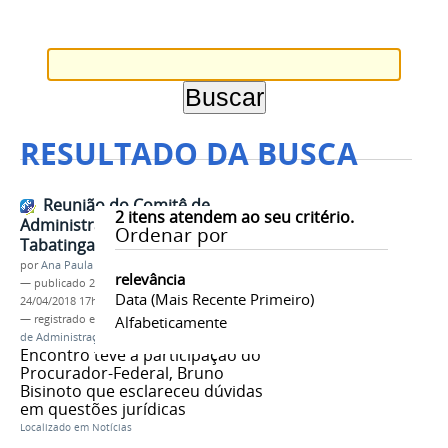
RESULTADO DA BUSCA
Reunião do Comitê de
2
itens atendem ao seu critério.
Administração é sediada em
Ordenar por
Tabatinga
por
Ana Paula Batista
relevância
—
publicado
24/04/2018
—
última modificação
Data (mais Recente Primeiro)
24/04/2018 17h52
— registrado em:
IFAM
Alfabeticamente
,
CAD
,
PROPLAD
,
Comitê
de Administração
Encontro teve a participação do
Procurador-Federal, Bruno
Bisinoto que esclareceu dúvidas
em questões jurídicas
Localizado em
Notícias