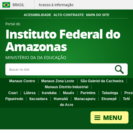
BRASIL
Acesso à informação
ACESSIBILIDADE
ALTO CONTRASTE
MAPA DO SITE
Portal do
Instituto Federal do
Amazonas
MINISTÉRIO DA DA EDUCAÇÃO
Search Site
Sea
Manaus Centro
Manaus Zona Leste
São Gabriel da Cachoeira
Manaus Distrito Industrial
Coari
Lábrea
Iranduba
Maués
Parintins
Tabatinga
Pres
Figueiredo
Itacoatiara
Humaitá
Manacapuru
Eirunepé
Tefé
do Acre