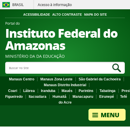
BRASIL
Acesso à informação
ACESSIBILIDADE
ALTO CONTRASTE
MAPA DO SITE
Portal do
Instituto Federal do
Amazonas
MINISTÉRIO DA DA EDUCAÇÃO
Search Site
Sea
Manaus Centro
Manaus Zona Leste
São Gabriel da Cachoeira
Manaus Distrito Industrial
Coari
Lábrea
Iranduba
Maués
Parintins
Tabatinga
Pres
Figueiredo
Itacoatiara
Humaitá
Manacapuru
Eirunepé
Tefé
do Acre