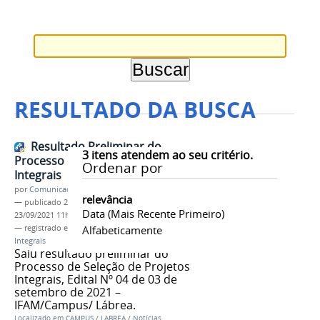
RESULTADO DA BUSCA
Resultado Preliminar do
3
itens atendem ao seu critério.
Processo de Seleção de Projetos
Ordenar por
Integrais
por
Comunicação - Labrea
relevância
—
publicado
23/09/2021
—
última modificação
Data (mais Recente Primeiro)
23/09/2021 11h08
— registrado em:
Resultado
Alfabeticamente
,
preliminar
,
Projetos
,
Integrais
Saiu resultado preliminar do
Processo de Seleção de Projetos
Integrais, Edital Nº 04 de 03 de
setembro de 2021 –
IFAM/Campus/ Lábrea.
Localizado em
CAMPUS
/
LABREA
/
Notícias