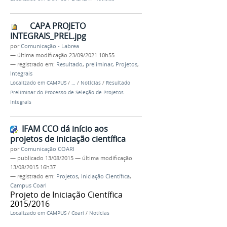
CAPA PROJETO
INTEGRAIS_PREL.jpg
por
Comunicação - Labrea
—
última modificação
23/09/2021 10h55
— registrado em:
Resultado
,
preliminar
,
Projetos
,
Integrais
Localizado em
CAMPUS
/
…
/
Notícias
/
Resultado
Preliminar do Processo de Seleção de Projetos
Integrais
IFAM CCO dá início aos
projetos de iniciação científica
por
Comunicação COARI
—
publicado
13/08/2015
—
última modificação
13/08/2015 16h37
— registrado em:
Projetos
,
Iniciação Científica
,
Campus Coari
Projeto de Iniciação Científica
2015/2016
Localizado em
CAMPUS
/
Coari
/
Notícias