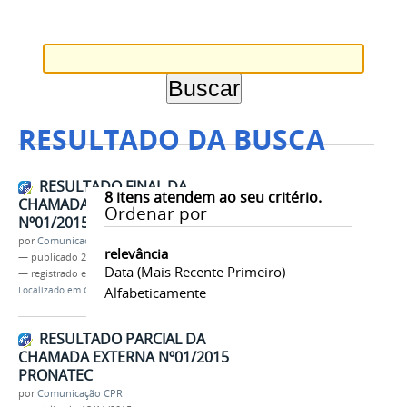
RESULTADO DA BUSCA
RESULTADO FINAL DA
8
itens atendem ao seu critério.
CHAMADA INTERNA SIMPLIFICADA
Ordenar por
Nº01/2015
por
Comunicação CPR
relevância
—
publicado
23/10/2015
Data (mais Recente Primeiro)
— registrado em:
Pronatec
Alfabeticamente
Localizado em
CAMPUS
/
PARINTINS
/
Notícias
RESULTADO PARCIAL DA
CHAMADA EXTERNA Nº01/2015
PRONATEC
por
Comunicação CPR