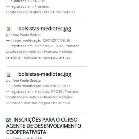
—
publicado
13/11/2015
— registrado em:
Pronatec
Localizado em
CAMPUS
/
PARINTINS
/
Notícias
bolsistas-mediotec.jpg
por
Ana Paula Batista
—
última modificação
12/07/2017 08h26
— registrado em:
Mediotec
,
PROEN
,
Pronatec
Localizado em
Notícias
/
Pronatec/Mediotec
selecionam bolsistas em processo seletivo
bolsistas-mediotec.jpg
por
Ana Paula Batista
—
última modificação
12/07/2017 08h33
— registrado em:
Mediotec
,
PROEN
,
Pronatec
Localizado em
Notícias
/
Pronatec/Mediotec
selecionam bolsistas em processo seletivo
INSCRIÇÕES PARA O CURSO
AGENTE DE DESENVOLVIMENTO
COOPERATIVISTA
por
Comunicação CPR