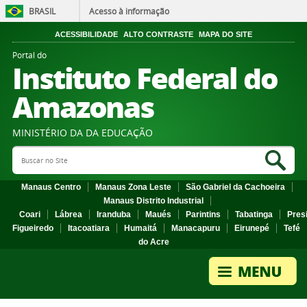
BRASIL
Acesso à informação
ACESSIBILIDADE
ALTO CONTRASTE
MAPA DO SITE
Portal do
Instituto Federal do
Amazonas
MINISTÉRIO DA DA EDUCAÇÃO
Search Site
Sea
Manaus Centro
Manaus Zona Leste
São Gabriel da Cachoeira
Manaus Distrito Industrial
Coari
Lábrea
Iranduba
Maués
Parintins
Tabatinga
Pres
Figueiredo
Itacoatiara
Humaitá
Manacapuru
Eirunepé
Tefé
do Acre