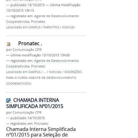
—
publicado
13/10/2015
—
última modificação
13/10/2015 13h13
— registrado em:
Agente de Desenvolvimento
Cooperativista
,
Pronatec
Localizado em
CAMPUS
/
PARINTINS
/
Notícias
Pronatec .
por
Comunicação CPR
—
última modificação
13/10/2015 13h08
— registrado em:
Agente de Desenvolvimento
Cooperativista
,
Pronatec
Localizado em
CAMPUS
/
…
/
Notícias
/
INSCRIÇÕES
PARA O CURSO AGENTE DE DESENVOLVIMENTO
COOPERATIVISTA
CHAMADA INTERNA
SIMPLIFICADA Nº01/2015
por
Comunicação CPR
—
publicado
14/10/2015
— registrado em:
Pronatec
Chamada Interna Simplificada
nº01/2015 para Seleção de