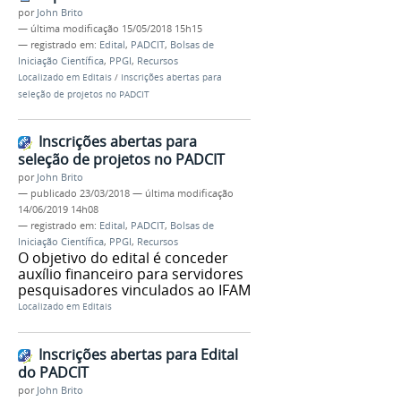
por
John Brito
—
última modificação
15/05/2018 15h15
— registrado em:
Edital
,
PADCIT
,
Bolsas de
Iniciação Científica
,
PPGI
,
Recursos
Localizado em
Editais
/
Inscrições abertas para
seleção de projetos no PADCIT
Inscrições abertas para
seleção de projetos no PADCIT
por
John Brito
—
publicado
23/03/2018
—
última modificação
14/06/2019 14h08
— registrado em:
Edital
,
PADCIT
,
Bolsas de
Iniciação Científica
,
PPGI
,
Recursos
O objetivo do edital é conceder
auxílio financeiro para servidores
pesquisadores vinculados ao IFAM
Localizado em
Editais
Inscrições abertas para Edital
do PADCIT
por
John Brito