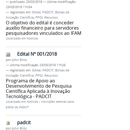
—
publicado
23/03/2018
—
última modificação
23/03/2018 11h54
— registrado em:
Edital
,
PADCIT
,
Bolsas de
Iniciação Científica
,
PPGI
,
Recursos
O objetivo do edital é conceder
auxílio financeiro para servidores
pesquisadores vinculados ao IFAM
Localizado em
Notícias
Edital Nº 001/2018
por
John Brito
—
última modificação
23/03/2018 11h26
— registrado em:
Edital
,
PADCIT
,
Bolsas de
Iniciação Científica
,
PPGI
,
Recursos
Programa de Apoio ao
Desenvolvimento de Pesquisa
Científica Aplicada à Inovação
Tecnológica - PADCIT
Localizado em
Notícias
/
Inscrições abertas para
Edital do PADCIT
padcit
por
John Brito