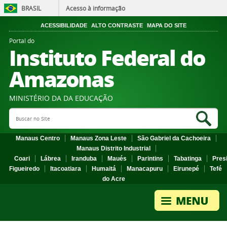
BRASIL
Acesso à informação
ACESSIBILIDADE
ALTO CONTRASTE
MAPA DO SITE
Portal do
Instituto Federal do
Amazonas
MINISTÉRIO DA DA EDUCAÇÃO
Search Site
Sea
Manaus Centro
Manaus Zona Leste
São Gabriel da Cachoeira
Manaus Distrito Industrial
Coari
Lábrea
Iranduba
Maués
Parintins
Tabatinga
Pres
Figueiredo
Itacoatiara
Humaitá
Manacapuru
Eirunepé
Tefé
do Acre