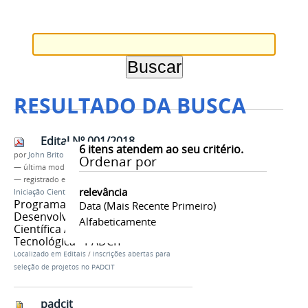
RESULTADO DA BUSCA
Edital Nº 001/2018
6
itens atendem ao seu critério.
por
John Brito
Ordenar por
—
última modificação
15/05/2018 15h15
— registrado em:
Edital
,
PADCIT
,
Bolsas de
relevância
Iniciação Científica
,
PPGI
,
Recursos
Programa de Apoio ao
Data (mais Recente Primeiro)
Desenvolvimento de Pesquisa
Alfabeticamente
Científica Aplicada à Inovação
Tecnológica - PADCIT
Localizado em
Editais
/
Inscrições abertas para
seleção de projetos no PADCIT
padcit