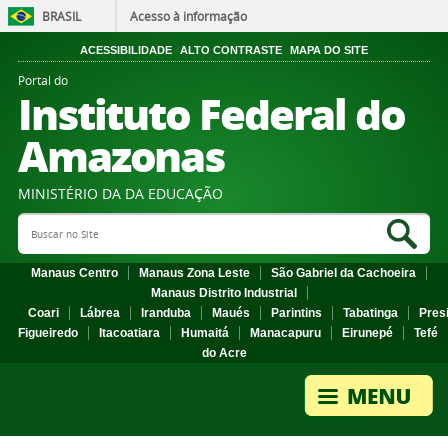
BRASIL
Acesso à informação
ACESSIBILIDADE
ALTO CONTRASTE
MAPA DO SITE
Portal do
Instituto Federal do
Amazonas
MINISTÉRIO DA DA EDUCAÇÃO
Search Site
Sea
Manaus Centro
Manaus Zona Leste
São Gabriel da Cachoeira
Manaus Distrito Industrial
Coari
Lábrea
Iranduba
Maués
Parintins
Tabatinga
Pres
Figueiredo
Itacoatiara
Humaitá
Manacapuru
Eirunepé
Tefé
do Acre