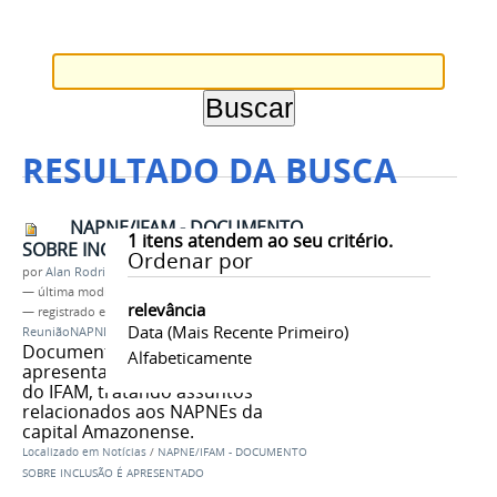
RESULTADO DA BUSCA
NAPNE/IFAM - DOCUMENTO
1
itens atendem ao seu critério.
SOBRE INCLUSÃO É APRESENTADO
Ordenar por
por
Alan Rodrigues de Lima
—
última modificação
06/07/2018 10h27
relevância
— registrado em:
Documento
,
ReitoriaIFAM
,
Data (mais Recente Primeiro)
ReuniãoNAPNEs
,
PROEX
,
NAPNE
Documento orientador foi
Alfabeticamente
apresentado na sede da reitoria
do IFAM, tratando assuntos
relacionados aos NAPNEs da
capital Amazonense.
Localizado em
Notícias
/
NAPNE/IFAM - DOCUMENTO
SOBRE INCLUSÃO É APRESENTADO