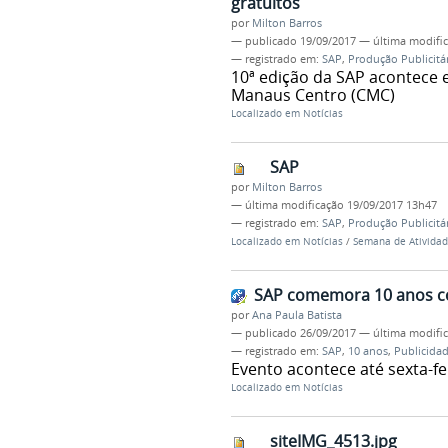
gratuitos
por
Milton Barros
—
publicado
19/09/2017
—
última modifi
— registrado em:
SAP
,
Produção Publicitá
10ª edição da SAP acontece 
Manaus Centro (CMC)
Localizado em
Notícias
SAP
por
Milton Barros
—
última modificação
19/09/2017 13h47
— registrado em:
SAP
,
Produção Publicitá
Localizado em
Notícias
/
Semana de Atividade
SAP comemora 10 anos c
por
Ana Paula Batista
—
publicado
26/09/2017
—
última modifi
— registrado em:
SAP
,
10 anos
,
Publicida
Evento acontece até sexta-f
Localizado em
Notícias
siteIMG_4513.jpg