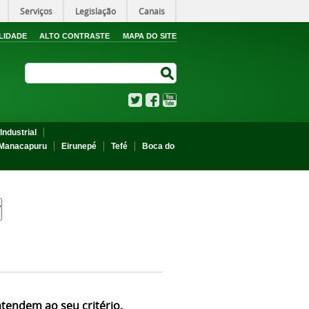
Serviços
Legislação
Canais
LIDADE
ALTO CONTRASTE
MAPA DO SITE
Search Site
Search Site
Twitter
Facebook
YouTube
Industrial
Manacapuru
Eirunepé
Tefé
Boca do
atendem ao seu critério.