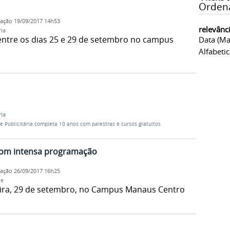
Orden
cação
19/09/2017 14h53
relevânc
ria
entre os dias 25 e 29 de setembro no campus
Data (ma
Alfabeti
ria
 Publicitária completa 10 anos com palestras e cursos gratuitos
om intensa programação
cação
26/09/2017 16h25
de
eira, 29 de setembro, no Campus Manaus Centro