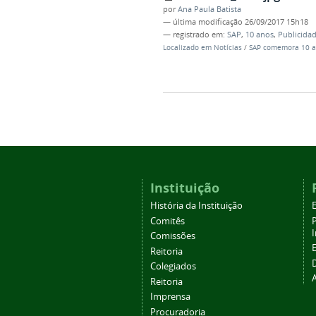
por
Ana Paula Batista
—
última modificação
26/09/2017 15h18
— registrado em:
SAP
,
10 anos
,
Publicida
Localizado em
Notícias
/
SAP comemora 10 a
Instituição
História da Instituição
Comitês
Comissões
Reitoria
Colegiados
Reitoria
Imprensa
Procuradoria