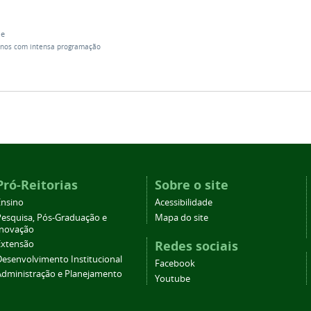
de
nos com intensa programação
Pró-Reitorias
Sobre o site
Ensino
Acessibilidade
Pesquisa, Pós-Graduação e
Mapa do site
Inovação
Redes sociais
Extensão
Desenvolvimento Institucional
Facebook
Administração e Planejamento
Youtube