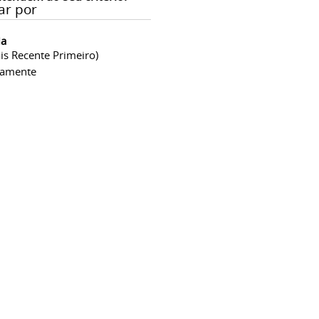
ar por
ia
is Recente Primeiro)
camente