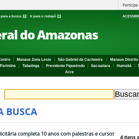
Participe
r para a busca
3
Ir para o rodapé
4
ACESSIBI
eral do Amazonas
entro
Manaus Zona Leste
São Gabriel da Cachoeira
Manaus Distrito 
Parintins
Tabatinga
Presidente Figueiredo
Itacoatiara
Humaitá
Acre
A BUSCA
icitária completa 10 anos com palestras e cursos
4
itens 