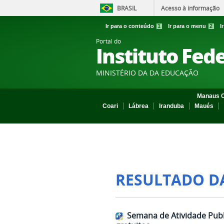
BRASIL
Acesso à informação
Ir para o conteúdo
1
Ir para o menu
2
I
Portal do
Instituto Fed
MINISTÉRIO DA DA EDUCAÇÃO
Manaus C
Coari
Lábrea
Iranduba
Maués
RESULTADO D
Semana de Atividade Publ