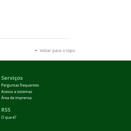
Voltar para o topo
Serviços
Perguntas frequentes
Acesso a sistemas
Área de imprensa
RSS
O que é?