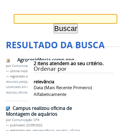
RESULTADO DA BUSCA
Agroresidência comp.png
2
itens atendem ao seu critério.
por
Comunicação CPR
Ordenar por
—
última modificação
22/09/2022 22h20
— registrado em:
agroresidência
,
aquário
,
oficina
,
relevância
recursos pesqueiros
,
campus Parintins
,
IFAM
Data (mais Recente Primeiro)
Localizado em
CAMPUS
/
…
/
Notícias
/
Campus
realizou oficina de Montagem de aquários
Alfabeticamente
Campus realizou oficina de
Montagem de aquários
por
Comunicação CPR
—
publicado
22/09/2022
— registrado em:
agroresidência
,
aquário
,
oficina
,