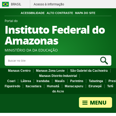
BRASIL
Acesso à informação
ACESSIBILIDADE
ALTO CONTRASTE
MAPA DO SITE
Portal do
Instituto Federal do
Amazonas
MINISTÉRIO DA DA EDUCAÇÃO
Search Site
Sea
Manaus Centro
Manaus Zona Leste
São Gabriel da Cachoeira
Manaus Distrito Industrial
Coari
Lábrea
Iranduba
Maués
Parintins
Tabatinga
Pres
Figueiredo
Itacoatiara
Humaitá
Manacapuru
Eirunepé
Tefé
do Acre