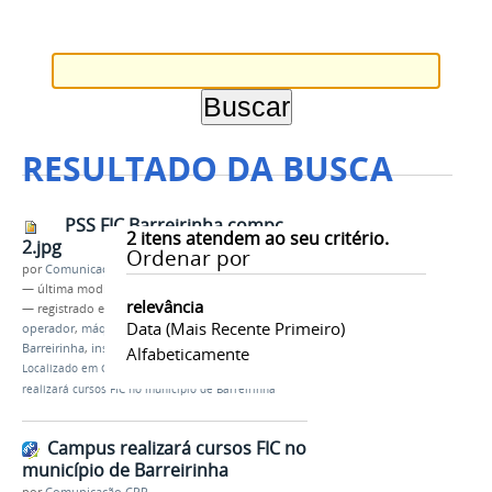
RESULTADO DA BUSCA
PSS FIC Barreirinha compc
2
itens atendem ao seu critério.
2.jpg
Ordenar por
por
Comunicação CPR
—
última modificação
01/10/2021 17h19
relevância
— registrado em:
FIC
,
beneficiamento
,
pescado
,
Data (mais Recente Primeiro)
operador
,
máquinas agrícolas
,
campus Parintins
,
Barreirinha
,
inscriçõ
Alfabeticamente
Localizado em
CAMPUS
/
…
/
Notícias
/
Campus
realizará cursos FIC no município de Barreirinha
Campus realizará cursos FIC no
município de Barreirinha
por
Comunicação CPR