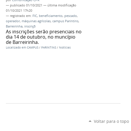
—
publicado
01/10/2021
—
última modificação
01/10/2021 17h20
— registrado em:
FIC
,
beneficiamento
,
pescado
,
operador
,
máquinas agrícolas
,
campus Parintins
,
Barreirinha
,
inscriçõ
As inscrições serão presenciais no
dia 14 de outubro, no muncípio
de Barreirinha.
Localizado em
CAMPUS
/
PARINTINS
/
Notícias
Voltar para o topo