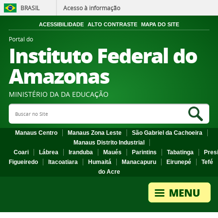
BRASIL
Acesso à informação
ACESSIBILIDADE
ALTO CONTRASTE
MAPA DO SITE
Portal do
Instituto Federal do
Amazonas
MINISTÉRIO DA DA EDUCAÇÃO
Search Site
Sea
Manaus Centro
Manaus Zona Leste
São Gabriel da Cachoeira
Manaus Distrito Industrial
Coari
Lábrea
Iranduba
Maués
Parintins
Tabatinga
Pres
Figueiredo
Itacoatiara
Humaitá
Manacapuru
Eirunepé
Tefé
do Acre