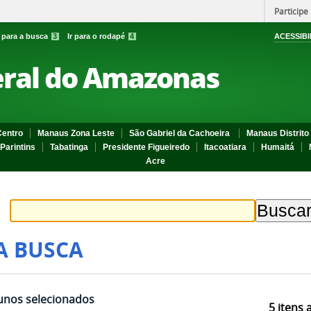
Participe
r para a busca
3
Ir para o rodapé
4
ACESSIBI
eral do Amazonas
entro
Manaus Zona Leste
São Gabriel da Cachoeira
Manaus Distrito 
Parintins
Tabatinga
Presidente Figueiredo
Itacoatiara
Humaitá
Acre
A BUSCA
unos selecionados
5
itens 