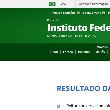
BRASIL
Acesso à informação
Ir para o conteúdo
1
Ir para o menu
2
I
Portal do
Instituto Fed
MINISTÉRIO DA DA EDUCAÇÃO
Manaus C
Coari
Lábrea
Iranduba
Maués
RESULTADO D
Reitor conversa com al