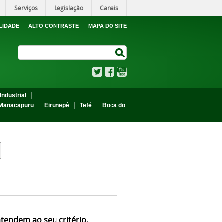
Serviços
Legislação
Canais
LIDADE
ALTO CONTRASTE
MAPA DO SITE
Search Site
Search Site
Twitter
Facebook
YouTube
Industrial
Manacapuru
Eirunepé
Tefé
Boca do
atendem ao seu critério.