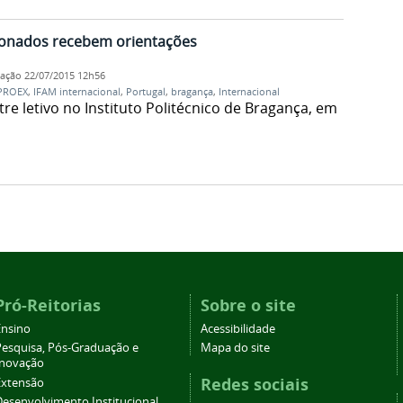
cionados recebem orientações
cação
22/07/2015 12h56
PROEX
,
IFAM internacional
,
Portugal
,
bragança
,
Internacional
e letivo no Instituto Politécnico de Bragança, em
Pró-Reitorias
Sobre o site
Ensino
Acessibilidade
Pesquisa, Pós-Graduação e
Mapa do site
Inovação
Redes sociais
Extensão
Desenvolvimento Institucional