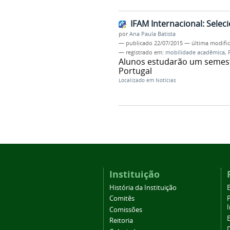
IFAM Internacional: Sele
por
Ana Paula Batista
—
publicado
22/07/2015
—
última modifi
— registrado em:
mobilidade acadêmica
,
Alunos estudarão um semestr
Portugal
Localizado em
Notícias
Instituição
História da Instituição
Comitês
Comissões
Reitoria