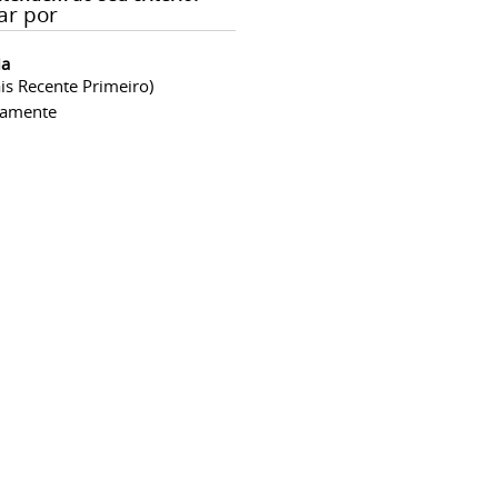
ar por
ia
is Recente Primeiro)
camente