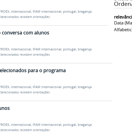
Orden
PROEX
,
internacional
,
IFAM internacional
,
portugal
,
bragança
relevânc
: Selecionados recebem orientações
Data (ma
Alfabeti
o conversa com alunos
PROEX
,
internacional
,
IFAM internacional
,
portugal
,
bragança
: Selecionados recebem orientações
selecionados para o programa
PROEX
,
internacional
,
IFAM internacional
,
portugal
,
bragança
: Selecionados recebem orientações
lunos
PROEX
,
internacional
,
IFAM internacional
,
portugal
,
bragança
: Selecionados recebem orientações