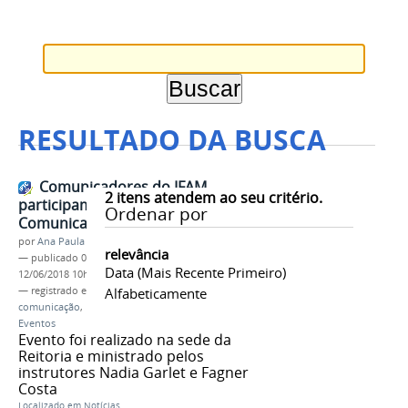
RESULTADO DA BUSCA
Comunicadores do IFAM
2
itens atendem ao seu critério.
participam de 1º Encontro de
Ordenar por
Comunicação
por
Ana Paula Batista
relevância
—
publicado
06/06/2018
—
última modificação
Data (mais Recente Primeiro)
12/06/2018 10h06
— registrado em:
comunicadores
Alfabeticamente
,
evento
,
campi
,
comunicação
,
I Encontro de Comunicação e
Eventos
Evento foi realizado na sede da
Reitoria e ministrado pelos
instrutores Nadia Garlet e Fagner
Costa
Localizado em
Notícias