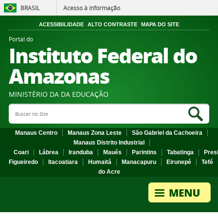
BRASIL
Acesso à informação
ACESSIBILIDADE
ALTO CONTRASTE
MAPA DO SITE
Portal do
Instituto Federal do
Amazonas
MINISTÉRIO DA DA EDUCAÇÃO
Search Site
Sea
Manaus Centro
Manaus Zona Leste
São Gabriel da Cachoeira
Manaus Distrito Industrial
Coari
Lábrea
Iranduba
Maués
Parintins
Tabatinga
Pres
Figueiredo
Itacoatiara
Humaitá
Manacapuru
Eirunepé
Tefé
do Acre