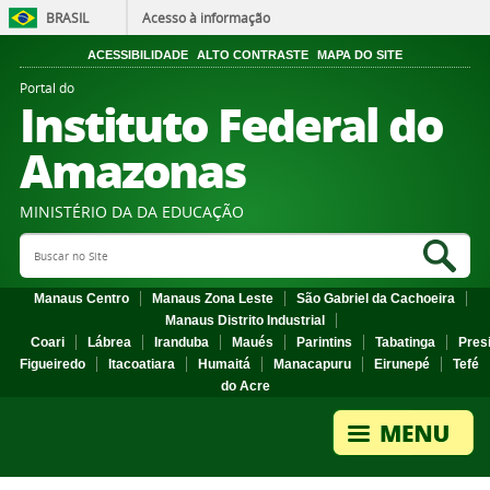
BRASIL
Acesso à informação
ACESSIBILIDADE
ALTO CONTRASTE
MAPA DO SITE
Portal do
Instituto Federal do
Amazonas
MINISTÉRIO DA DA EDUCAÇÃO
Search Site
Sea
Manaus Centro
Manaus Zona Leste
São Gabriel da Cachoeira
Manaus Distrito Industrial
Coari
Lábrea
Iranduba
Maués
Parintins
Tabatinga
Pres
Figueiredo
Itacoatiara
Humaitá
Manacapuru
Eirunepé
Tefé
do Acre