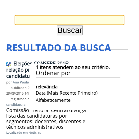
RESULTADO DA BUSCA
Eleições CONSEPE 2015:
1
itens atendem ao seu critério.
relação preliminar das
Ordenar por
candidaturas
por
Ana Paula Batista
relevância
—
publicado
28/09/2015
—
última modificação
Data (mais Recente Primeiro)
29/09/2015 14h45
— registrado em:
CONSEPE
Alfabeticamente
,
homologação
,
candidatura
Comissão Eleitoral Central divulga
lista das candidaturas por
segmentos: docentes, discentes e
técnicos administrativos
Localizado em
Notícias