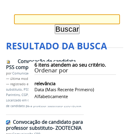
RESULTADO DA BUSCA
Convocação de candidata
6
itens atendem ao seu critério.
PSS comp.jpg
Ordenar por
por
Comunicação CPR
—
última modificação
29/09/2021 11h18
relevância
— registrado em:
convocação
,
professor
Data (mais Recente Primeiro)
substituto
,
PSS 2019
,
zootecnia
,
Campus
Parintins
,
CGP
,
contratação
Alfabeticamente
Localizado em
CAMPUS
/
…
/
Notícias
/
Convocação
de candidato para professor substituto- ZOOTECNIA
Convocação de candidato para
professor substituto- ZOOTECNIA
por
Comunicação CPR