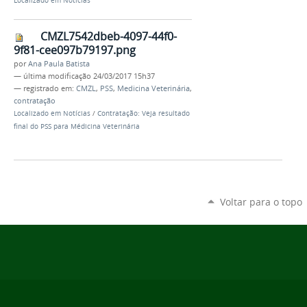
Localizado em
Notícias
CMZL7542dbeb-4097-44f0-
9f81-cee097b79197.png
por
Ana Paula Batista
—
última modificação
24/03/2017 15h37
— registrado em:
CMZL
,
PSS
,
Medicina Veterinária
,
contratação
Localizado em
Notícias
/
Contratação: Veja resultado
final do PSS para Médicina Veterinária
Voltar para o topo