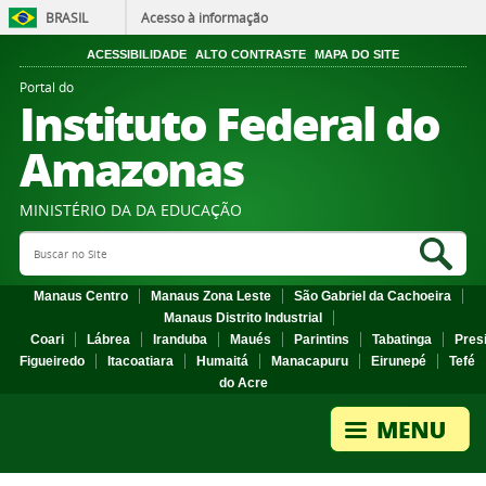
BRASIL
Acesso à informação
ACESSIBILIDADE
ALTO CONTRASTE
MAPA DO SITE
Portal do
Instituto Federal do
Amazonas
MINISTÉRIO DA DA EDUCAÇÃO
Search Site
Sea
Manaus Centro
Manaus Zona Leste
São Gabriel da Cachoeira
Manaus Distrito Industrial
Coari
Lábrea
Iranduba
Maués
Parintins
Tabatinga
Pres
Figueiredo
Itacoatiara
Humaitá
Manacapuru
Eirunepé
Tefé
do Acre