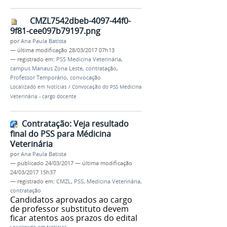
CMZL7542dbeb-4097-44f0-
9f81-cee097b79197.png
por
Ana Paula Batista
—
última modificação
28/03/2017 07h13
— registrado em:
PSS Medicina Veterinária
,
campus Manaus Zona Leste
,
contratação
,
Professor Temporário
,
convocação
Localizado em
Notícias
/
Convocação do PSS Medicina
Veterinária - cargo docente
Contratação: Veja resultado
final do PSS para Médicina
Veterinária
por
Ana Paula Batista
—
publicado
24/03/2017
—
última modificação
24/03/2017 15h37
— registrado em:
CMZL
,
PSS
,
Medicina Veterinária
,
contratação
Candidatos aprovados ao cargo
de professor substituto devem
ficar atentos aos prazos do edital