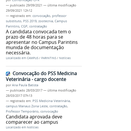
—
publicado
29/09/2021
—
última modificação
29/09/2021 12h12
— registrado em:
convocação
,
professor
substituto
,
PSS 2019
,
zootecnia
,
Campus
Parintins
,
CGP
,
contratação
A candidata convocada tem o
prazo de 48 horas para se
apresentar no Campus Parintins
munida de documentação
necessária.
Localizado em
CAMPUS
/
PARINTINS
/
Notícias
Convocação do PSS Medicina
Veterinária - cargo docente
por
Ana Paula Batista
—
publicado
28/03/2017
—
última modificação
28/03/2017 07h13
— registrado em:
PSS Medicina Veterinária
,
campus Manaus Zona Leste
,
contratação
,
Professor Temporário
,
convocação
Candidata aprovada deve
comparecer ao campus
Localizado em
Notícias