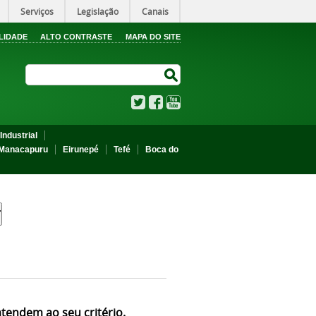
Serviços
Legislação
Canais
LIDADE
ALTO CONTRASTE
MAPA DO SITE
Search Site
Search Site
Twitter
Facebook
YouTube
Industrial
Manacapuru
Eirunepé
Tefé
Boca do
atendem ao seu critério.