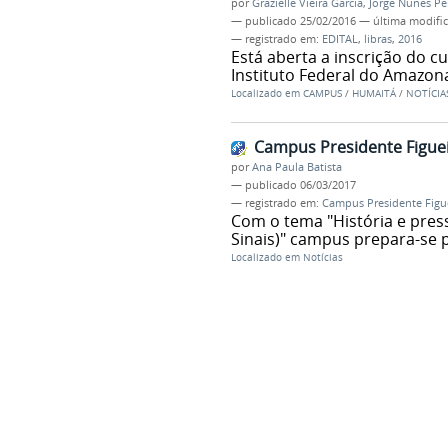
por
Grazielle Vieira Garcia, Jorge Nunes Pe
—
publicado
25/02/2016
—
última modifi
— registrado em:
EDITAL
,
libras
,
2016
Está aberta a inscrição do c
Instituto Federal do Amazon
Localizado em
CAMPUS
/
HUMAITÁ
/
NOTÍCIA
Campus Presidente Figuei
por
Ana Paula Batista
—
publicado
06/03/2017
— registrado em:
Campus Presidente Figu
Com o tema "História e press
Sinais)" campus prepara-se 
Localizado em
Notícias