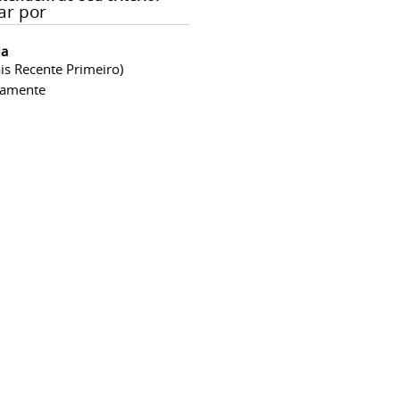
ar por
ia
is Recente Primeiro)
camente