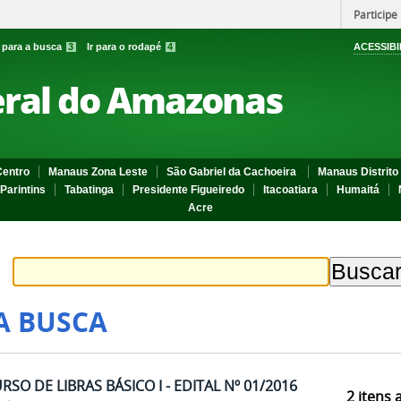
Participe
r para a busca
3
Ir para o rodapé
4
ACESSIBI
eral do Amazonas
entro
Manaus Zona Leste
São Gabriel da Cachoeira
Manaus Distrito 
Parintins
Tabatinga
Presidente Figueiredo
Itacoatiara
Humaitá
Acre
A BUSCA
SO DE LIBRAS BÁSICO I - EDITAL Nº 01/2016
2
itens 