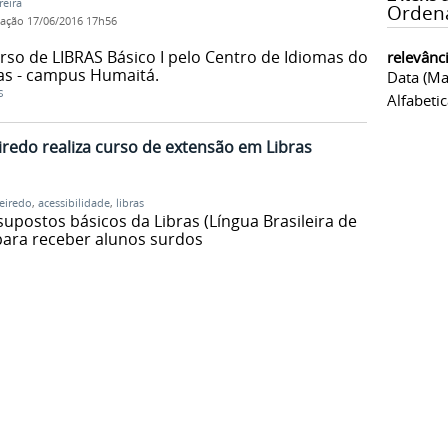
reira
Orden
cação
17/06/2016 17h56
urso de LIBRAS Básico I pelo Centro de Idiomas do
relevânc
as - campus Humaitá.
Data (ma
S
Alfabeti
redo realiza curso de extensão em Libras
eiredo
,
acessibilidade
,
libras
upostos básicos da Libras (Língua Brasileira de
para receber alunos surdos