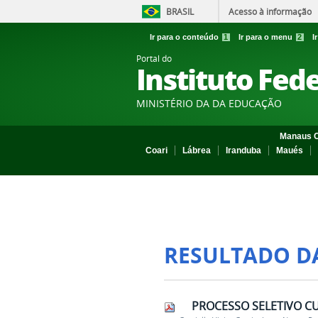
BRASIL
Acesso à informação
Ir para o conteúdo
1
Ir para o menu
2
I
Portal do
Instituto Fed
MINISTÉRIO DA DA EDUCAÇÃO
Manaus C
Coari
Lábrea
Iranduba
Maués
RESULTADO D
PROCESSO SELETIVO CUR