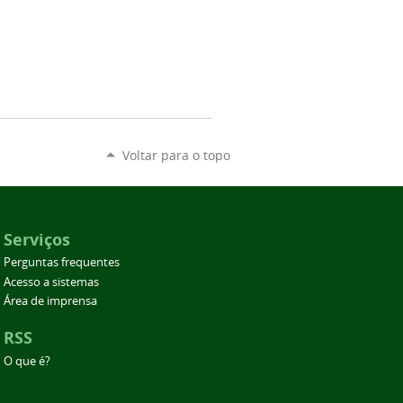
Voltar para o topo
Serviços
Perguntas frequentes
Acesso a sistemas
Área de imprensa
RSS
O que é?