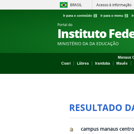
BRASIL
Acesso à informação
Ir para o conteúdo
1
Ir para o menu
2
I
Portal do
Instituto Fed
MINISTÉRIO DA DA EDUCAÇÃO
Manaus C
Coari
Lábrea
Iranduba
Maués
RESULTADO D
campus manaus centro