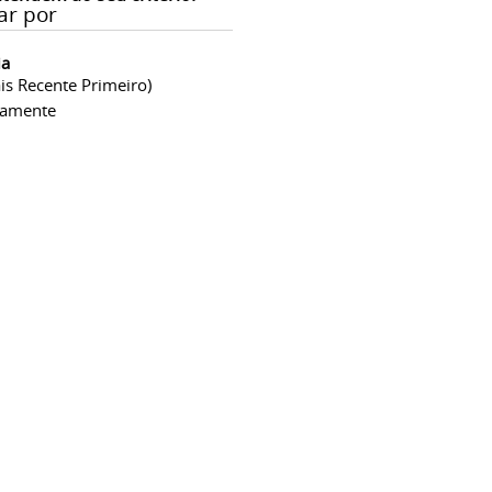
ar por
ia
is Recente Primeiro)
camente