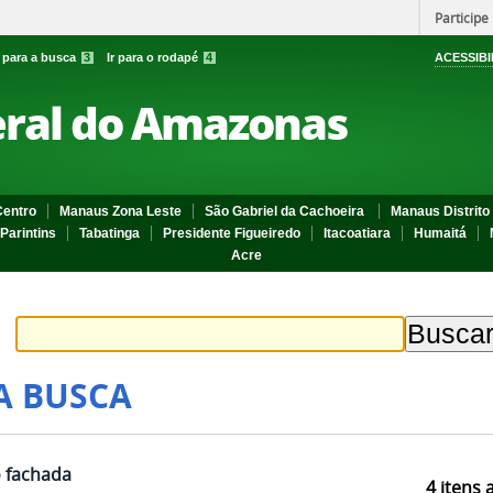
Participe
r para a busca
3
Ir para o rodapé
4
ACESSIBI
eral do Amazonas
entro
Manaus Zona Leste
São Gabriel da Cachoeira
Manaus Distrito 
Parintins
Tabatinga
Presidente Figueiredo
Itacoatiara
Humaitá
Acre
A BUSCA
 fachada
4
itens 