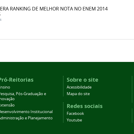
DERA RANKING DE MELHOR NOTA NO ENEM 2014
S
s
Pró-Reitorias
Sobre o site
Ensino
Acessibilidade
Pesquisa, Pós-Graduação e
Mapa do site
Inovação
Redes sociais
Extensão
Desenvolvimento Institucional
Facebook
Administração e Planejamento
Youtube