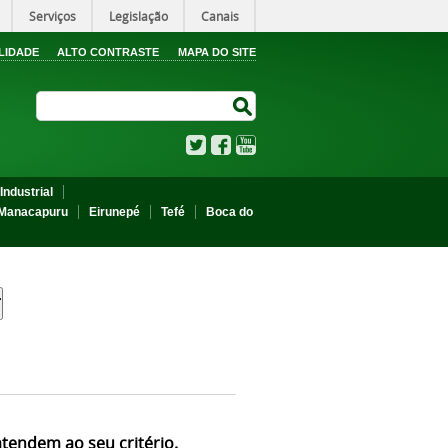
Serviços
Legislação
Canais
LIDADE
ALTO CONTRASTE
MAPA DO SITE
Search Site
Search Site
Twitter
Facebook
YouTube
Industrial
Manacapuru
Eirunepé
Tefé
Boca do
atendem ao seu critério.