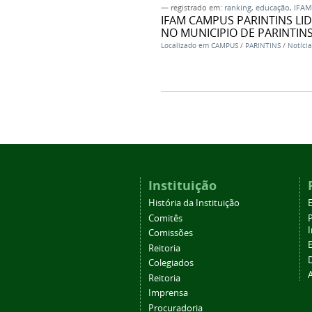
— registrado em:
ranking
,
educação
,
IFAM
IFAM CAMPUS PARINTINS LI
NO MUNICIPIO DE PARINTIN
Localizado em
CAMPUS
/
PARINTINS
/
Notícia
Instituição
História da Instituição
Comitês
Comissões
Reitoria
Colegiados
Reitoria
Imprensa
Procuradoria