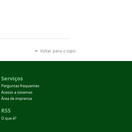
Voltar para o topo
Serviços
Perguntas frequentes
Acesso a sistemas
Área de imprensa
RSS
O que é?