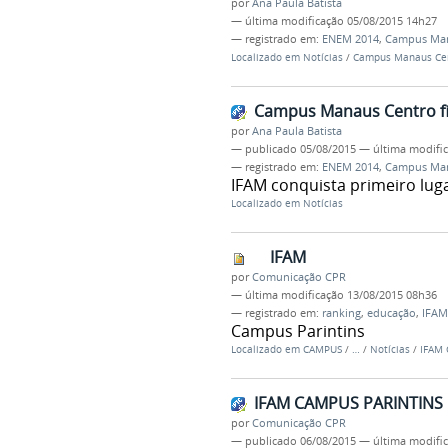
por
Ana Paula Batista
—
última modificação
05/08/2015 14h27
— registrado em:
ENEM 2014
,
Campus Man
Localizado em
Notícias
/
Campus Manaus Cen
Campus Manaus Centro fi
por
Ana Paula Batista
—
publicado
05/08/2015
—
última modifi
— registrado em:
ENEM 2014
,
Campus Man
IFAM conquista primeiro luga
Localizado em
Notícias
IFAM
por
Comunicação CPR
—
última modificação
13/08/2015 08h36
— registrado em:
ranking
,
educação
,
IFAM
Campus Parintins
Localizado em
CAMPUS
/
…
/
Notícias
/
IFAM
IFAM CAMPUS PARINTINS
por
Comunicação CPR
—
publicado
06/08/2015
—
última modifi