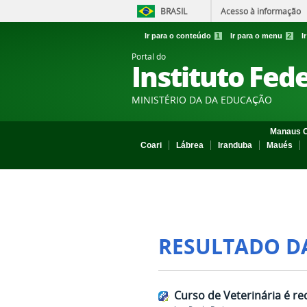
BRASIL
Acesso à informação
Ir para o conteúdo
1
Ir para o menu
2
I
Portal do
Instituto Fed
MINISTÉRIO DA DA EDUCAÇÃO
Manaus C
Coari
Lábrea
Iranduba
Maués
RESULTADO D
Curso de Veterinária é r