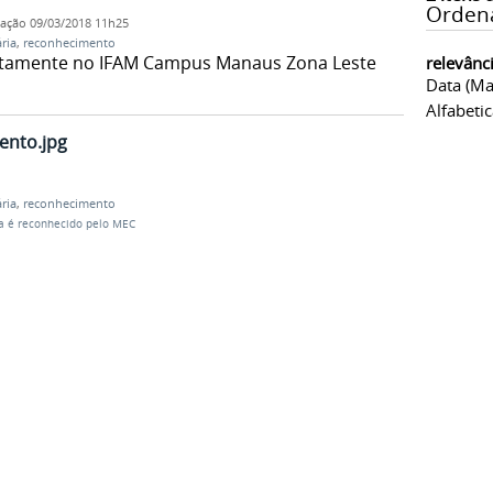
Orden
cação
09/03/2018 11h25
ria
,
reconhecimento
itamente no IFAM Campus Manaus Zona Leste
relevânc
Data (ma
Alfabeti
ento.jpg
ria
,
reconhecimento
ia é reconhecido pelo MEC