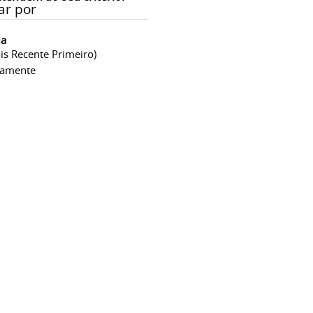
ar por
ia
is Recente Primeiro)
camente