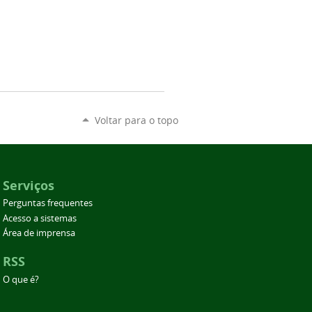
Voltar para o topo
Serviços
Perguntas frequentes
Acesso a sistemas
Área de imprensa
RSS
O que é?