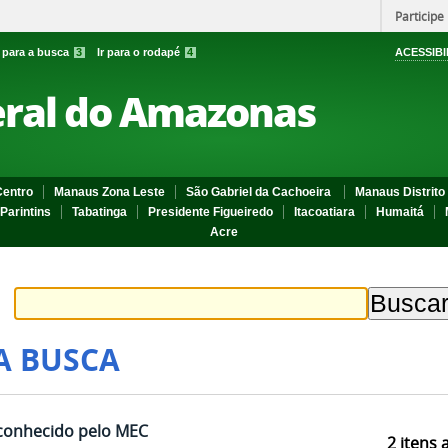
Participe
r para a busca
3
Ir para o rodapé
4
ACESSIBI
eral do Amazonas
entro
Manaus Zona Leste
São Gabriel da Cachoeira
Manaus Distrito 
Parintins
Tabatinga
Presidente Figueiredo
Itacoatiara
Humaitá
Acre
A BUSCA
econhecido pelo MEC
2
itens 