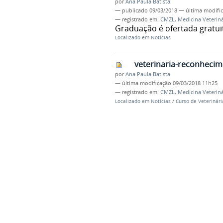
por
Ana Paula Batista
—
publicado
09/03/2018
—
última modifi
— registrado em:
CMZL
,
Medicina Veteriná
Graduação é ofertada gratu
Localizado em
Notícias
veterinaria-reconhecim
por
Ana Paula Batista
—
última modificação
09/03/2018 11h25
— registrado em:
CMZL
,
Medicina Veteriná
Localizado em
Notícias
/
Curso de Veterinár