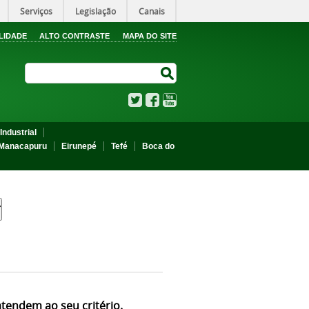
Serviços
Legislação
Canais
LIDADE
ALTO CONTRASTE
MAPA DO SITE
Search Site
Search Site
Twitter
Facebook
YouTube
Industrial
Manacapuru
Eirunepé
Tefé
Boca do
atendem ao seu critério.