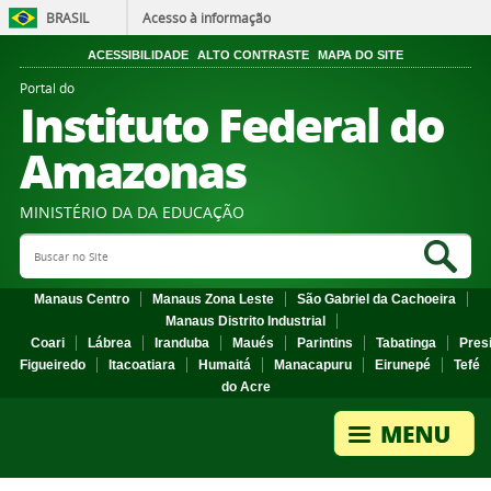
BRASIL
Acesso à informação
ACESSIBILIDADE
ALTO CONTRASTE
MAPA DO SITE
Portal do
Instituto Federal do
Amazonas
MINISTÉRIO DA DA EDUCAÇÃO
Search Site
Sea
Manaus Centro
Manaus Zona Leste
São Gabriel da Cachoeira
Manaus Distrito Industrial
Coari
Lábrea
Iranduba
Maués
Parintins
Tabatinga
Pres
Figueiredo
Itacoatiara
Humaitá
Manacapuru
Eirunepé
Tefé
do Acre