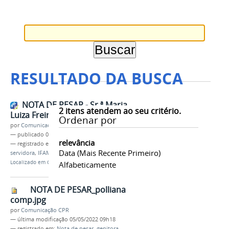
RESULTADO DA BUSCA
NOTA DE PESAR - Sr.ª Maria
2
itens atendem ao seu critério.
Luiza Freire dos Anjos
Ordenar por
por
Comunicação CPR
—
publicado
05/05/2022
relevância
— registrado em:
Nota de pesar
,
genitora
,
Data (mais Recente Primeiro)
servidora
,
IFAM
,
Campus Parintins
,
docente
Localizado em
CAMPUS
/
PARINTINS
/
Notícias
Alfabeticamente
NOTA DE PESAR_polliana
comp.jpg
por
Comunicação CPR
—
última modificação
05/05/2022 09h18
— registrado em:
Nota de pesar
,
genitora
,