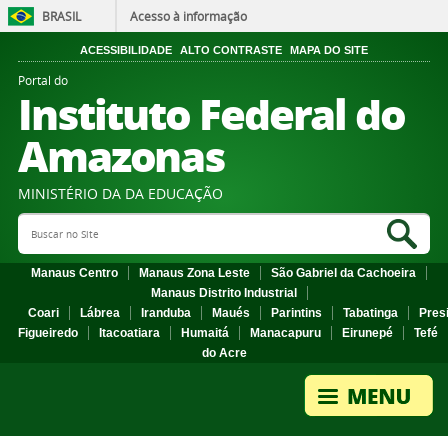
BRASIL
Acesso à informação
ACESSIBILIDADE
ALTO CONTRASTE
MAPA DO SITE
Portal do
Instituto Federal do
Amazonas
MINISTÉRIO DA DA EDUCAÇÃO
Search Site
Sea
Manaus Centro
Manaus Zona Leste
São Gabriel da Cachoeira
Manaus Distrito Industrial
Coari
Lábrea
Iranduba
Maués
Parintins
Tabatinga
Pres
Figueiredo
Itacoatiara
Humaitá
Manacapuru
Eirunepé
Tefé
do Acre